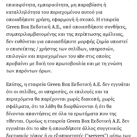
επικαιρότητα, εμπορικότητα, μη παραβίαση ή
καταλληλότητα του περιεχομένου αυτού για
οποιαδήποτε χρήση, εφαρμογή ή σκοπό. Η εταιρεία
Green Box Εκδοτική Α.Ε., υπό οποιεσδήποτε συνθήκες,
συμπεριλαμβανομένης και της περίπτωσης αμέλειας,
δεν ευθύνεται για οποιασδήποτε μορφής ζημία υποστεί
ο επισκέπτης / χρήστης των σελίδων, υπηρεσιών,
επιλογών και περιεχομένων του site στις οποίες
προβαίνει με δική του πρωτοβουλία και με τη γνώση
των παρόντων όρων.
Επίσης, η εταιρεία Green Box Εκδοτική Α.Ε. δεν εγγυάται
ότι οι σελίδες, οι υπηρεσίες, οι επιλογές και τα
περιεχόμενα θα παρέχονται χωρίς διακοπή, χωρίς
σφάλματα, ότι τα λάθη θα διορθώνονται ή ότι θα
δίνονται απαντήσεις σε όλα τα ερωτήματα που της
τίθενται. Ομοίως η εταιρεία Green Box Εκδοτική Α.Ε. δεν
εγγυάται ότι το site ή οποιοδήποτε άλλος συγγενικός
δικτυακός τόπος ή οι εξυπηρετητές (“servers”) μέσω των