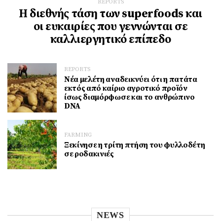
REPORTS
Η διεθνής τάση των superfoods και
οι ευκαιρίες που γεννώνται σε
καλλιεργητικό επίπεδο
REPORTS
Νέα μελέτη αναδεικνύει ότι η πατάτα
εκτός από καίριο αγροτικό προϊόν
ίσως διαμόρφωσε και το ανθρώπινο
DNA
FARMING
Ξεκίνησε η τρίτη πτήση του φυλλοδέτη
σε ροδακινιές
NEWS