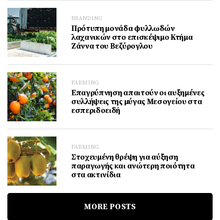
BRANDING
Πρότυπη μονάδα φυλλωδών
λαχανικών στο επισκέψιμο Κτήμα
Ζάννα του Βεζύρογλου
FARMING
Επαγρύπνηση απαιτούν οι αυξημένες
συλλήψεις της μύγας Μεσογείου στα
εσπεριδοειδή
FARMING
Στοχευμένη θρέψη για αύξηση
παραγωγής και ανώτερη ποιότητα
στα ακτινίδια
MORE POSTS