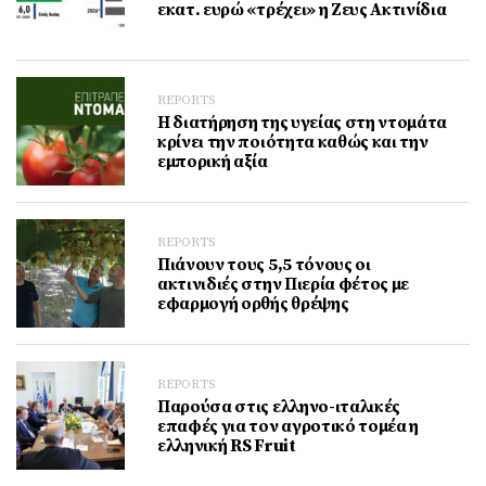
εκατ. ευρώ «τρέχει» η Ζευς Ακτινίδια
REPORTS
Η διατήρηση της υγείας στη ντομάτα
κρίνει την ποιότητα καθώς και την
εμπορική αξία
REPORTS
Πιάνουν τους 5,5 τόνους οι
ακτινιδιές στην Πιερία φέτος με
εφαρμογή ορθής θρέψης
REPORTS
Παρούσα στις ελληνο-ιταλικές
επαφές για τον αγροτικό τομέα η
ελληνική RS Fruit