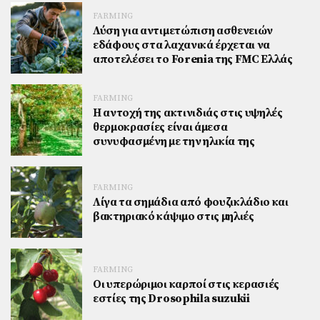
FARMING
Λύση για αντιμετώπιση ασθενειών
εδάφους στα λαχανικά έρχεται να
αποτελέσει το Forenia της FMC Ελλάς
FARMING
Η αντοχή της ακτινιδιάς στις υψηλές
θερμοκρασίες είναι άμεσα
συνυφασμένη με την ηλικία της
FARMING
Λίγα τα σημάδια από φουζικλάδιο και
βακτηριακό κάψιμο στις μηλιές
FARMING
Οι υπερώριμοι καρποί στις κερασιές
εστίες της Drosophila suzukii