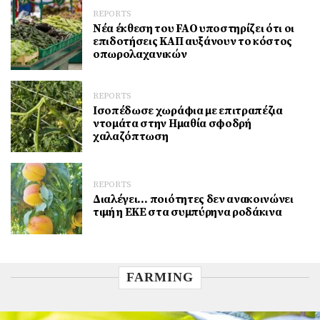
REPORTS
Νέα έκθεση του FAO υποστηρίζει ότι οι
επιδοτήσεις ΚΑΠ αυξάνουν το κόστος
οπωρολαχανικών
REPORTS
Ισοπέδωσε χωράφια με επιτραπέζια
ντομάτα στην Ημαθία σφοδρή
χαλαζόπτωση
REPORTS
Διαλέγει… ποιότητες δεν ανακοινώνει
τιμή η ΕΚΕ στα συμπύρηνα ροδάκινα
FARMING