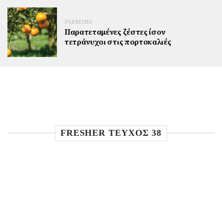
FARMING
Παρατεταμένες ζέστες ίσον
τετράνυχοι στις πορτοκαλιές
FRESHER TEYXOΣ 38