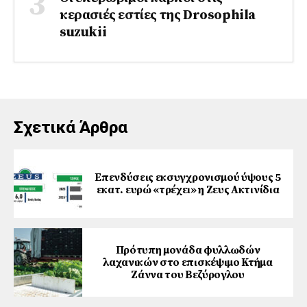
κερασιές εστίες της Drosophila
suzukii
Σχετικά Άρθρα
Επενδύσεις εκσυγχρονισμού ύψους 5
εκατ. ευρώ «τρέχει» η Ζευς Ακτινίδια
Πρότυπη μονάδα φυλλωδών
λαχανικών στο επισκέψιμο Κτήμα
Ζάννα του Βεζύρογλου