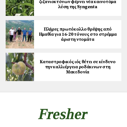
ζιζανιοκτόνων φέρνει νέα καινοτόμα
λύση της Syngenta
Πλήρες πρωτόκολλο θρέψης από
Ημαθία για 16-20 τόνους στο στρέμμα
άριστη ντομάτα
Καταστροφικός ιός θέτει σε κίνδυνο
την καλλιέργεια ροδάκινων στη
Μακεδονία