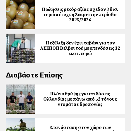
Πωλήσεις ρεκόρ αξίας σχεδόν 3 δισ.
ευρώ πέτυχε η Zespri την περίοδο
2025/2026
Η εξέλιξη δεν έχει ταβάνι για τον
ΑΣΕΠΟΠ Βελβεντού με επενδύσεις 32
εκατ. ευρώ
Διαβάστε Επίσης
Πλάνο θρέψης για επιδόσεις
Ολλανδίας με πάνω από 52 τόνους
ντομάτα υδροπονίας
Επανάσταση στον χώρο των