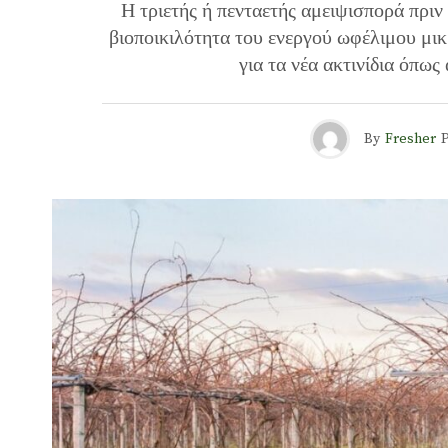
Η τριετής ή πενταετής αμειψισπορά πριν
βιοποικιλότητα του ενεργού ωφέλιμου μ
για τα νέα ακτινίδια όπω
By
Fresher
P