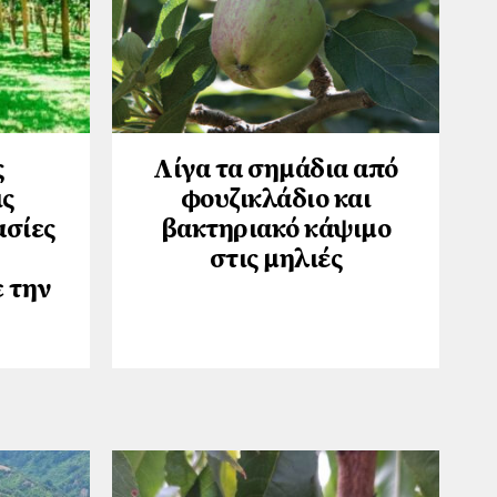
ς
Λίγα τα σημάδια από
ις
φουζικλάδιο και
ασίες
βακτηριακό κάψιμο
στις μηλιές
 την