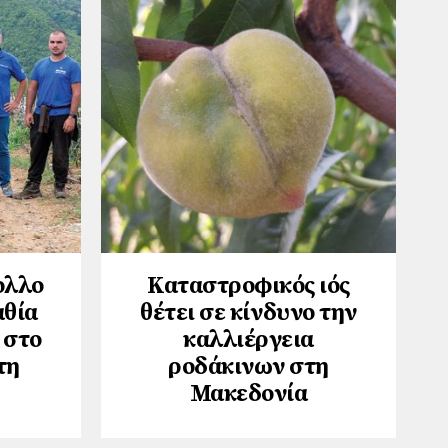
ολλο
Καταστροφικός ιός
αθία
θέτει σε κίνδυνο την
 στο
καλλιέργεια
τη
ροδάκινων στη
Μακεδονία