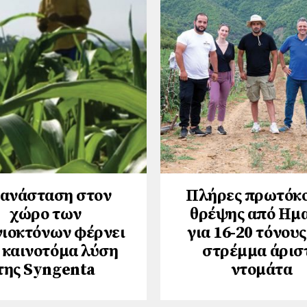
ανάσταση στον
Πλήρες πρωτόκ
χώρο των
θρέψης από Ημ
νιοκτόνων φέρνει
για 16-20 τόνους
 καινοτόμα λύση
στρέμμα άρισ
της Syngenta
ντομάτα