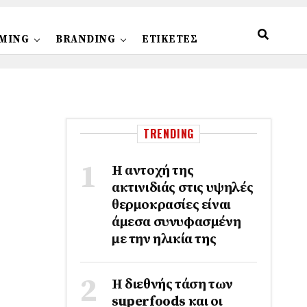
MING
BRANDING
ΕΤΙΚΕΤΕΣ
TRENDING
Η αντοχή της
ακτινιδιάς στις υψηλές
θερμοκρασίες είναι
άμεσα συνυφασμένη
με την ηλικία της
Η διεθνής τάση των
superfoods και οι