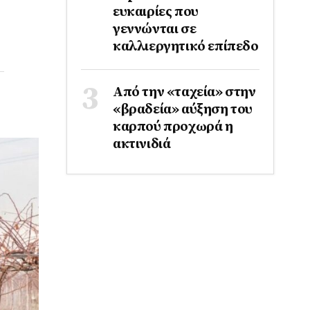
ευκαιρίες που
γεννώνται σε
καλλιεργητικό επίπεδο
Από την «ταχεία» στην
«βραδεία» αύξηση του
καρπού προχωρά η
ακτινιδιά