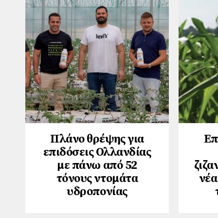
Πλάνο θρέψης για
Επ
επιδόσεις Ολλανδίας
με πάνω από 52
ζιζα
τόνους ντομάτα
νέα
υδροπονίας