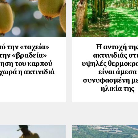
ό την «ταχεία»
Η αντοχή τη
την «βραδεία»
ακτινιδιάς στ
ηση του καρπού
υψηλές θερμοκρ
χωρά η ακτινιδιά
είναι άμεσα
συνυφασμένη με
ηλικία της