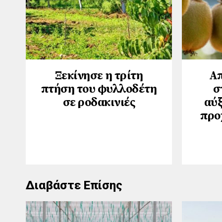
Ξεκίνησε η τρίτη
Απ
πτήση του φυλλοδέτη
σ
σε ροδακινιές
αύξ
προ
Διαβάστε Επίσης