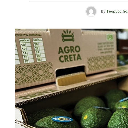
By
Γιώργος Λα