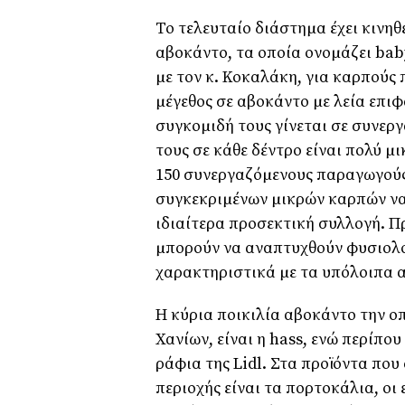
Το τελευταίο διάστηµα έχει κινη
αβοκάντο, τα οποία ονοµάζει ba
µε τον κ. Κοκαλάκη, για καρπούς
µέγεθος σε αβοκάντο µε λεία επιφ
συγκοµιδή τους γίνεται σε συνεργ
τους σε κάθε δέντρο είναι πολύ µ
150 συνεργαζόµενους παραγωγούς
συγκεκριµένων µικρών καρπών να 
ιδιαίτερα προσεκτική συλλογή. Π
µπορούν να αναπτυχθούν φυσιολογ
χαρακτηριστικά µε τα υπόλοιπα 
Η κύρια ποικιλία αβοκάντο την οπ
Χανίων, είναι η hass, ενώ περίπο
ράφια της Lidl. Στα προϊόντα πο
περιοχής είναι τα πορτοκάλια, οι 