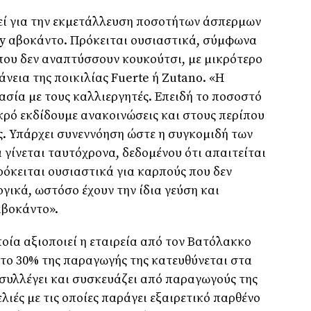
θεί για την εκµετάλλευση ποσοτήτων άσπερµων
by αβοκάντο. Πρόκειται ουσιαστικά, σύµφωνα
 που δεν αναπτύσσουν κουκούτσι, µε µικρότερο
άνεια της ποικιλίας Fuerte ή Zutano. «Η
ασία µε τους καλλιεργητές. Επειδή το ποσοστό
ικρό εκδίδουµε ανακοινώσεις και στους περίπου
. Υπάρχει συνεννόηση ώστε η συγκοµιδή των
γίνεται ταυτόχρονα, δεδοµένου ότι απαιτείται
ρόκειται ουσιαστικά για καρπούς που δεν
ικά, ωστόσο έχουν την ίδια γεύση και
αβοκάντο».
οία αξιοποιεί η εταιρεία από τον Βατόλακκο
υ το 30% της παραγωγής της κατευθύνεται στα
υ συλλέγει και συσκευάζει από παραγωγούς της
ελιές µε τις οποίες παράγει εξαιρετικό παρθένο