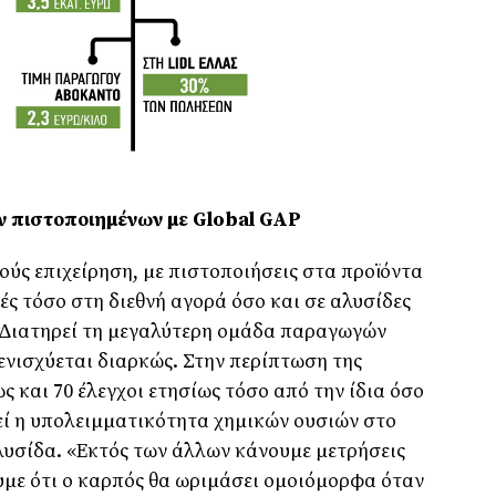
 πιστοποιηµένων µε Global GAP
ούς επιχείρηση, µε πιστοποιήσεις στα προϊόντα
τές τόσο στη διεθνή αγορά όσο και σε αλυσίδες
l. ∆ιατηρεί τη µεγαλύτερη οµάδα παραγωγών
ενισχύεται διαρκώς. Στην περίπτωση της
 και 70 έλεγχοι ετησίως τόσο από την ίδια όσο
θεί η υπολειµµατικότητα χηµικών ουσιών στο
λυσίδα. «Εκτός των άλλων κάνουµε µετρήσεις
υµε ότι ο καρπός θα ωριµάσει οµοιόµορφα όταν