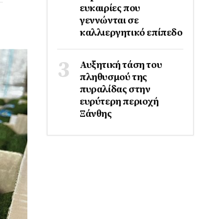
ευκαιρίες που
γεννώνται σε
καλλιεργητικό επίπεδο
Αυξητική τάση του
πληθυσμού της
πυραλίδας στην
ευρύτερη περιοχή
Ξάνθης