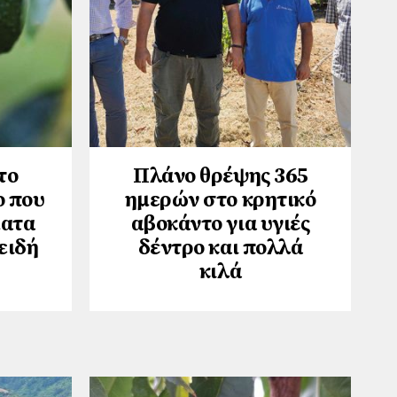
το
Πλάνο θρέψης 365
ο που
ημερών στο κρητικό
ματα
αβοκάντο για υγιές
ειδή
δέντρο και πολλά
κιλά