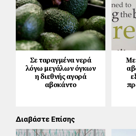
Σε ταραγμένα νερά
Με
λόγω μεγάλων όγκων
αβ
η διεθνής αγορά
ε
αβοκάντο
πρ
Διαβάστε Επίσης