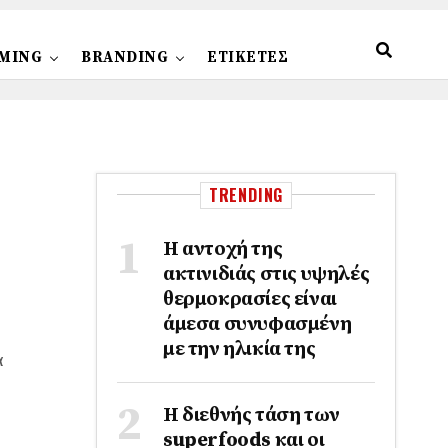
MING
BRANDING
ΕΤΙΚΕΤΕΣ
TRENDING
Η αντοχή της
ακτινιδιάς στις υψηλές
θερμοκρασίες είναι
άμεσα συνυφασμένη
με την ηλικία της
α
Η διεθνής τάση των
superfoods και οι