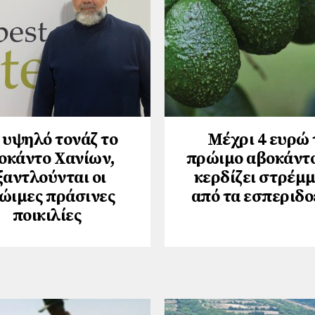
 υψηλό τονάζ το
Μέχρι 4 ευρώ 
οκάντο Χανίων,
πρώιμο αβοκάντ
ξαντλούνται οι
κερδίζει στρέμ
ώιμες πράσινες
από τα εσπεριδο
ποικιλίες