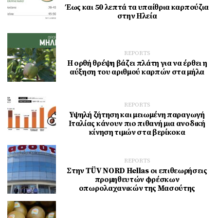
Έως και 50 λεπτά τα υπαίθρια καρπούζια
στην Ηλεία
REPORTS
Η ορθή θρέψη βάζει πλάτη για να έρθει η
αύξηση του αριθμού καρπών στα μήλα
REPORTS
Υψηλή ζήτηση και μειωμένη παραγωγή
Ιταλίας κάνουν πιο πιθανή μια ανοδική
κίνηση τιμών στα βερίκοκα
REPORTS
Στην TÜV NORD Hellas οι επιθεωρήσεις
προμηθευτών φρέσκων
οπωρολαχανικών της Μασούτης