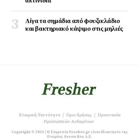
ακτινιδιά
Λίγα τα σημάδια από φουζικλάδιο
και βακτηριακό κάψιμο στις μηλιές
Εταιρική Ταυτότητα
|
Όροι Χρήσης
|
Προστασία
Προσωπικών Δεδομένων
Copyright © 2023 | Η Υπηρεσία Fresher.gr είναι Ιδιοκτησία της
Εταιρίας Green Box A.E.