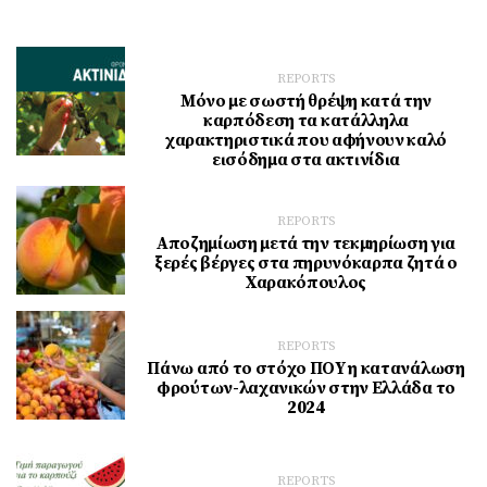
REPORTS
Μόνο με σωστή θρέψη κατά την
καρπόδεση τα κατάλληλα
χαρακτηριστικά που αφήνουν καλό
εισόδημα στα ακτινίδια
REPORTS
Αποζημίωση μετά την τεκμηρίωση για
ξερές βέργες στα πηρυνόκαρπα ζητά ο
Χαρακόπουλος
REPORTS
Πάνω από το στόχο ΠΟΥ η κατανάλωση
φρούτων-λαχανικών στην Ελλάδα το
2024
REPORTS