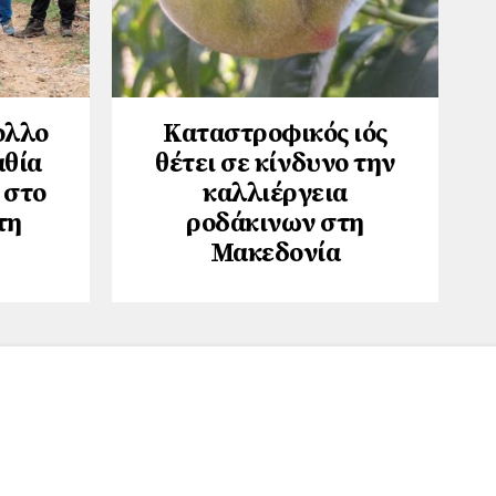
ολλο
Καταστροφικός ιός
αθία
θέτει σε κίνδυνο την
 στο
καλλιέργεια
τη
ροδάκινων στη
Μακεδονία