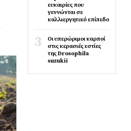
ευκαιρίες που
γεννώνται σε
καλλιεργητικό επίπεδο
Οι υπερώριμοι καρποί
στις κερασιές εστίες
της Drosophila
suzukii