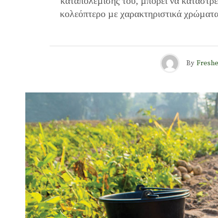
καταπολέµισής του, µπορεί να καταστρέ
κολεόπτερο µε χαρακτηριστικά χρώµατα,
By
Freshe