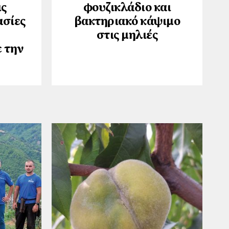
ις
φουζικλάδιο και
ασίες
βακτηριακό κάψιμο
στις μηλιές
 την