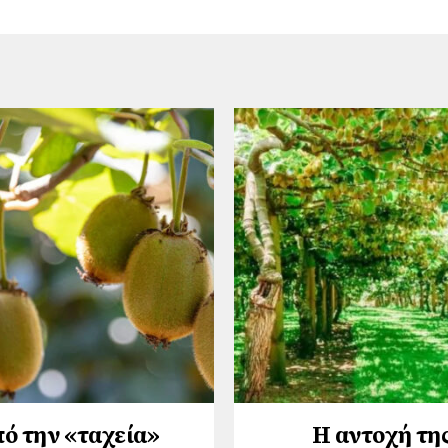
ό την «ταχεία»
Η αντοχή τη