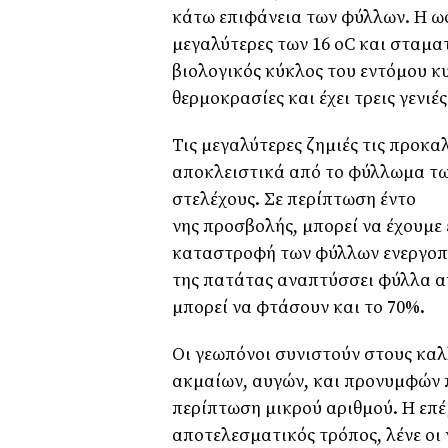
κάτω επιφάνεια των φύλλων. Η ωο
µεγαλύτερες των 16 οC και σταµατ
βιολογικός κύκλος του εντόµου κυ
θερµοκρασίες και έχει τρεις γενιές
Τις µεγαλύτερες ζηµιές τις προκα
αποκλειστικά από το φύλλωµα τω
στελέχους. Σε περίπτωση έντο
νης προσβολής, µπορεί να έχουµε 
καταστροφή των φύλλων ενεργοπο
της πατάτας αναπτύσσει φύλλα αν
µπορεί να φτάσουν και το 70%.
Οι γεωπόνοι συνιστούν στους κα
ακµαίων, αυγών, και προνυµφών π
περίπτωση µικρού αριθµού. Η επέ
αποτελεσµατικός τρόπος, λένε οι