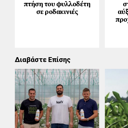
πτήση του φυλλοδέτη
σ
σε ροδακινιές
αύξ
προ
Διαβάστε Επίσης