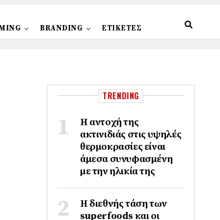
MING
BRANDING
ΕΤΙΚΕΤΕΣ
TRENDING
Η αντοχή της
ακτινιδιάς στις υψηλές
θερμοκρασίες είναι
άμεσα συνυφασμένη
με την ηλικία της
Η διεθνής τάση των
superfoods και οι