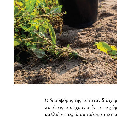
Ο δορυφόρος της πατάτας διαχειµ
πατάτας που έχουν µείνει στο χώµ
καλλιέργειες, όπου τρέφεται και 