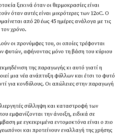
τοκία ξεκινά όταν οι θερµοκρασίες είναι
ούν όταν αυτές είναι µικρότερες των 12οC. Ο
µαίνεται από 20 έως 45 ηµέρες ανάλογα µε τις
 τον χρόνο.
λούν οι προνύµφες του, οι οποίες τρέφονται
ν φυτών, αφήνοντας µόνο τη βάση του κύριου
εκµηδένιση της παραγωγής κι αυτό γιατί η
ιεί µια νέα ανάπτυξη φύλλων και έτσι το φυτό
τί για κονδύλους. Οι απώλειες στην παραγωγή
λλιεργητές σύλληψη και καταστροφή των
ου εµφανίζονται την άνοιξη, ειδικά σε
µβαση µε εγκεκριµένα εντοµοκτόνα είναι ο πιο
 γεωπόνοι και προτείνουν εναλλαγή της χρήσης