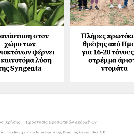
ανάσταση στον
Πλήρες πρωτόκ
χώρο των
θρέψης από Ημ
νιοκτόνων φέρνει
για 16-20 τόνους
 καινοτόμα λύση
στρέμμα άρισ
της Syngenta
ντομάτα
οι Χρήσης
|
Προστασία Προσωπικών Δεδομένων
ία Fresher.gr είναι Ιδιοκτησία της Εταιρίας Green Box A.E.