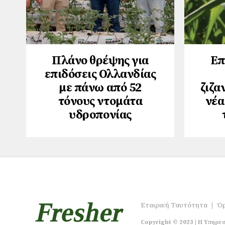
Πλάνο θρέψης για
Επ
επιδόσεις Ολλανδίας
με πάνω από 52
ζιζα
τόνους ντομάτα
νέα
υδροπονίας
Εταιρική Ταυτότητα
|
Όρ
Copyright © 2023 | Η Υπηρεσ