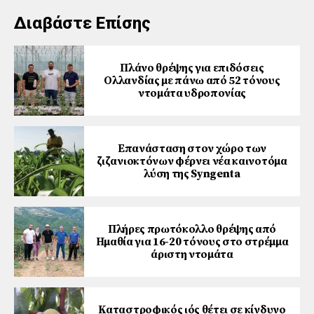
Διαβάστε Επίσης
Πλάνο θρέψης για επιδόσεις
Ολλανδίας με πάνω από 52 τόνους
ντομάτα υδροπονίας
Επανάσταση στον χώρο των
ζιζανιοκτόνων φέρνει νέα καινοτόμα
λύση της Syngenta
Πλήρες πρωτόκολλο θρέψης από
Ημαθία για 16-20 τόνους στο στρέμμα
άριστη ντομάτα
Καταστροφικός ιός θέτει σε κίνδυνο