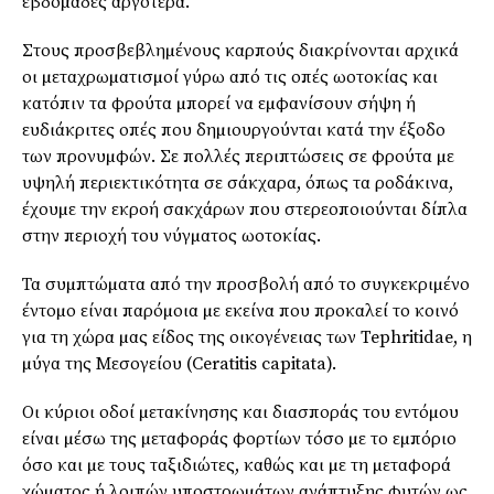
εβδοµάδες αργότερα.
Στους προσβεβληµένους καρπούς διακρίνονται αρχικά
οι µεταχρωµατισµοί γύρω από τις οπές ωοτοκίας και
κατόπιν τα φρούτα µπορεί να εµφανίσουν σήψη ή
ευδιάκριτες οπές που δηµιουργούνται κατά την έξοδο
των προνυµφών. Σε πολλές περιπτώσεις σε φρούτα µε
υψηλή περιεκτικότητα σε σάκχαρα, όπως τα ροδάκινα,
έχουµε την εκροή σακχάρων που στερεοποιούνται δίπλα
στην περιοχή του νύγµατος ωοτοκίας.
Τα συµπτώµατα από την προσβολή από το συγκεκριµένο
έντοµο είναι παρόµοια µε εκείνα που προκαλεί το κοινό
για τη χώρα µας είδος της οικογένειας των Tephritidae, η
µύγα της Μεσογείου (Ceratitis capitata).
Οι κύριοι οδοί µετακίνησης και διασποράς του εντόµου
είναι µέσω της µεταφοράς φορτίων τόσο µε το εµπόριο
όσο και µε τους ταξιδιώτες, καθώς και µε τη µεταφορά
χώµατος ή λοιπών υποστρωµάτων ανάπτυξης φυτών ως