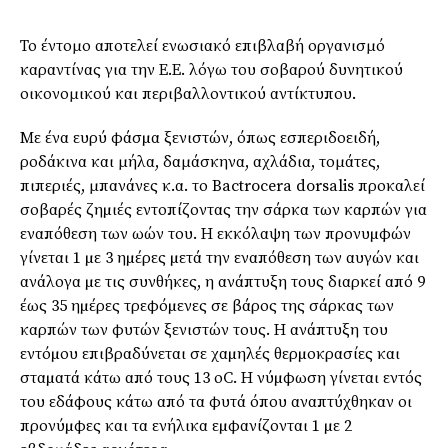
Το έντομο αποτελεί ενωσιακό επιβλαβή οργανισμό
καραντίνας για την Ε.Ε. λόγω του σοβαρού δυνητικού
οικονομικού και περιβαλλοντικού αντίκτυπου.
Με ένα ευρύ φάσµα ξενιστών, όπως εσπεριδοειδή,
ροδάκινα και μήλα, δαμάσκηνα, αχλάδια, τομάτες,
πιπεριές, μπανάνες κ.α. το Bactrocera dorsalis προκαλεί
σοβαρές ζηµιές εντοπίζοντας την σάρκα των καρπών για
εναπόθεση των ωών του. Η εκκόλαψη των προνυµφών
γίνεται 1 µε 3 ηµέρες µετά την εναπόθεση των αυγών και
ανάλογα µε τις συνθήκες, η ανάπτυξη τους διαρκεί από 9
έως 35 ηµέρες τρεφόµενες σε βάρος της σάρκας των
καρπών των φυτών ξενιστών τους. Η ανάπτυξη του
εντόµου επιβραδύνεται σε χαµηλές θερµοκρασίες και
σταµατά κάτω από τους 13 οC. Η νύµφωση γίνεται εντός
του εδάφους κάτω από τα φυτά όπου αναπτύχθηκαν οι
προνύµφες και τα ενήλικα εµφανίζονται 1 µε 2