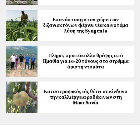
Επανάσταση στον χώρο των
ζιζανιοκτόνων φέρνει νέα καινοτόμα
λύση της Syngenta
Πλήρες πρωτόκολλο θρέψης από
Ημαθία για 16-20 τόνους στο στρέμμα
άριστη ντομάτα
Καταστροφικός ιός θέτει σε κίνδυνο
την καλλιέργεια ροδάκινων στη
Μακεδονία