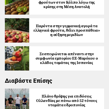
φρούτων στον Κόλπο λόγω της
κρίσης στη Μέση Ανατολή
Παρόντα στην γερμανική αγορά τα
ελληνικά φρούτα, θέλει προσπάθεια»
η αύξηση μεριδίων
Συσπειρώνεται απέναντι στην
συμφωνία εμπορίου ΕΕ-Μαρόκου ο
κλάδος τομάτας της Ισπανίας
Διαβάστε Επίσης
Πλάνο θρέψης για επιδόσεις
Ολλανδίας με πάνω από 52 τόνους
ντομάτα υδροπονίας