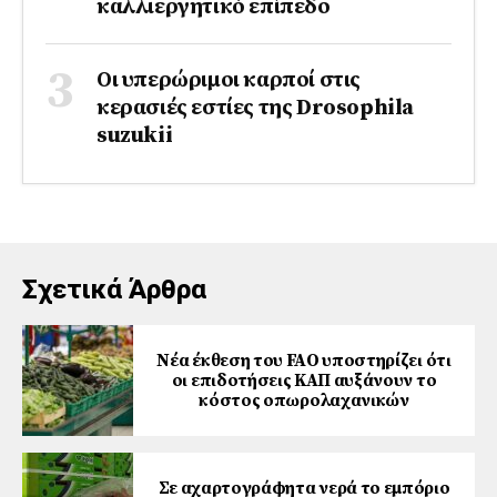
καλλιεργητικό επίπεδο
Οι υπερώριμοι καρποί στις
κερασιές εστίες της Drosophila
suzukii
Σχετικά Άρθρα
Νέα έκθεση του FAO υποστηρίζει ότι
οι επιδοτήσεις ΚΑΠ αυξάνουν το
κόστος οπωρολαχανικών
Σε αχαρτογράφητα νερά το εμπόριο