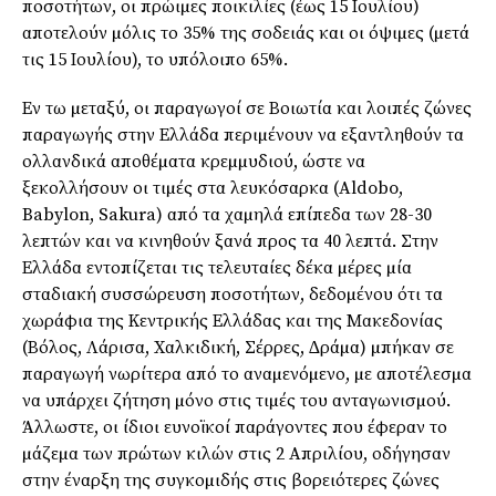
ποσοτήτων, οι πρώιµες ποικιλίες (έως 15 Ιουλίου)
αποτελούν µόλις το 35% της σοδειάς και οι όψιµες (µετά
τις 15 Ιουλίου), το υπόλοιπο 65%.
Εν τω µεταξύ, οι παραγωγοί σε Βοιωτία και λοιπές ζώνες
παραγωγής στην Ελλάδα περιµένουν να εξαντληθούν τα
ολλανδικά αποθέµατα κρεµµυδιού, ώστε να
ξεκολλήσουν οι τιµές στα λευκόσαρκα (Aldobo,
Babylon, Sakura) από τα χαµηλά επίπεδα των 28-30
λεπτών και να κινηθούν ξανά προς τα 40 λεπτά. Στην
Ελλάδα εντοπίζεται τις τελευταίες δέκα µέρες µία
σταδιακή συσσώρευση ποσοτήτων, δεδοµένου ότι τα
χωράφια της Κεντρικής Ελλάδας και της Μακεδονίας
(Βόλος, Λάρισα, Χαλκιδική, Σέρρες, ∆ράµα) µπήκαν σε
παραγωγή νωρίτερα από το αναµενόµενο, µε αποτέλεσµα
να υπάρχει ζήτηση µόνο στις τιµές του ανταγωνισµού.
Άλλωστε, οι ίδιοι ευνοϊκοί παράγοντες που έφεραν το
µάζεµα των πρώτων κιλών στις 2 Απριλίου, οδήγησαν
στην έναρξη της συγκοµιδής στις βορειότερες ζώνες