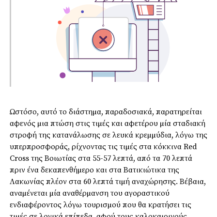
Ωστόσο, αυτό το διάστηµα, παραδοσιακά, παρατηρείται
αφενός µια πτώση στις τιµές και αφετέρου µία σταδιακή
στροφή της κατανάλωσης σε λευκά κρεµµύδια, λόγω της
υπερπροσφοράς, ρίχνοντας τις τιµές στα κόκκινα Red
Cross της Βοιωτίας στα 55-57 λεπτά, από τα 70 λεπτά
πριν ένα δεκαπενθήµερο και στα Βατικιώτικα της
Λακωνίας πλέον στα 60 λεπτά τιµή αναχώρησης. Βέβαια,
αναµένεται µία αναθέρµανση του αγοραστικού
ενδιαφέροντος λόγω τουρισµού που θα κρατήσει τις
τιµές σε λογικά επίπεδα, αφού τους καλοκαιρινούς