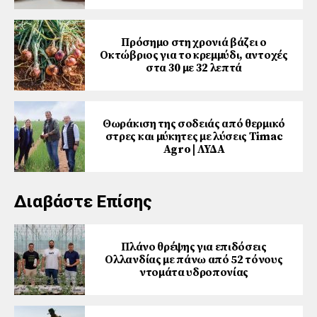
Πρόσημο στη χρονιά βάζει ο
Οκτώβριος για το κρεμμύδι, αντοχές
στα 30 με 32 λεπτά
Θωράκιση της σοδειάς από θερμικό
στρες και μύκητες με λύσεις Timac
Agro | ΛΥΔΑ
Διαβάστε Επίσης
Πλάνο θρέψης για επιδόσεις
Ολλανδίας με πάνω από 52 τόνους
ντομάτα υδροπονίας