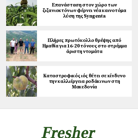
Επανάσταση στον χώρο των
ζιζανιοκτόνων φέρνει νέα καινοτόμα
λύση της Syngenta
Πλήρες πρωτόκολλο θρέψης από
Ημαθία για 16-20 τόνους στο στρέμμα
άριστη ντομάτα
Καταστροφικός ιός θέτει σε κίνδυνο
την καλλιέργεια ροδάκινων στη
Μακεδονία