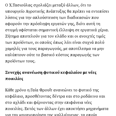
Ο Χ.Τασιούλας σχολιάζει µεταξύ άλλων, ότι το
υπουργείο Αγροτικής Ανάπτυξης θα πρέπει να εντοπίσει
λύσεις για την απλούστευση των διαδικασιών που
αφορούν την πρόσληψη εργατών γης, διότι αυτή τη
στιγµή υφίσταται σηµαντική έλλειψη σε εργατικά χέρια.
Ζήτηµα αποτελούν για τον κλάδο και οι ανοιχτές τιµές
των προϊόντων, οι οποίες όπως λέει είναι συχνά πολύ
χαµηλές για τους παραγωγούς, µε αποτέλεσµα να µην
καλύπτουν ούτε το βασικό κόστος παραγωγής των
προϊόντων τους.
Συνεχής ανανέωση φυτικού κεφαλαίου µε νέες
ποικιλίες
Κάθε χρόνο η Γαία Φρουΐτ ανανεώνει το φυτικό της
κεφάλαιο, προσθέτοντας δέντρα και στο ροδάκινο και
στο αχλάδι και φέρνοντας στην επιφάνεια νέες
ποικιλίες. Εκτός των άλλων έχει αποκτήσει µηχανήµατα
για την µηχανοποίηση της καλλιέργειας, τα οποία