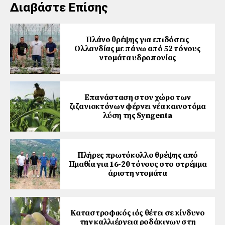
Διαβάστε Επίσης
Πλάνο θρέψης για επιδόσεις
Ολλανδίας με πάνω από 52 τόνους
ντομάτα υδροπονίας
Επανάσταση στον χώρο των
ζιζανιοκτόνων φέρνει νέα καινοτόμα
λύση της Syngenta
Πλήρες πρωτόκολλο θρέψης από
Ημαθία για 16-20 τόνους στο στρέμμα
άριστη ντομάτα
Καταστροφικός ιός θέτει σε κίνδυνο
την καλλιέργεια ροδάκινων στη