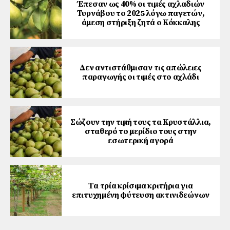
Έπεσαν ως 40% οι τιμές αχλαδιών
Τυρνάβου το 2025 λόγω παγετών,
άμεση στήριξη ζητά ο Κόκκαλης
Δεν αντιστάθμισαν τις απώλειες
παραγωγής οι τιμές στο αχλάδι
Σώζουν την τιµή τους τα Κρυστάλλια,
σταθερό το µερίδιο τους στην
εσωτερική αγορά
Τα τρία κρίσιμα κριτήρια για
επιτυχημένη φύτευση ακτινιδεώνων