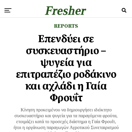
REPORTS
Επενδύει σε
συσκευαστήριο –
ψυγεία για
επιτραπέζιο ροδάκινο
και αχλάδι η Γαία
Φρουΐτ
Κίνηση προκειµένου να δηµιουργήσει ιδιόκτητο
συσκευαστήριο και ψυγεία για τα παραγόµενα φρούτα,
ετοιµάζει κατά το προσεχές διάστηµα η Γαία Φρουΐτ,
ήτοι η οργάνωση παραγωγών Αγροτικού Συνεταιρισµού