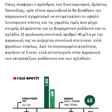
Όπως αναφέρει ο πρόεδρος του Συνεταιρισµού, Χρήστος
Τασιούλας, «µία τέτοια πρωτοβουλία θα βοηθήσει τον
παραγωγικό σχηµατισµό να αντιµετωπίσει το υψηλό
λειτουργικό κόστος και τις χαµηλές τιµές που µέχρι
στιγµής πληρώνεται για το βιοµηχανικό ροδάκινο και το
αχλάδι». Η οργάνωση συνολικά, αριθµεί 40 µέλη µε την
παραγωγή της να ανέρχεται συνολικά στα 6 εκατ. κιλά
φρούτων ετησίως. Από τη συγκεκριµένη ποσότητα,
περίπου τα 3 εκατ. κιλά αντιστοιχούν στην παραγωγή
των επιτραπέζιων ροδάκινων και των αχλαδιών.