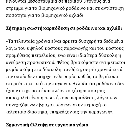
κινούνται µεσοσταθµικά σε περίπου 3 τόνους ανά
στρέµµα για το βιοµηχανικό ροδάκινο και σε αντίστοιχη
ποσότητα για το βιοµηχανικό αχλάδι.
Ζήτηµα η σωστή καρπόδεση σε ροδάκινο και αχλάδι
«Τα τελευταία χρόνια είναι αρκετά δυσχερή τα δεδοµένα
λόγω του υψηλού κόστους παραγωγής και του κόστους
προµήθειας πετρελαίου, ενώ είναι ιδιαίτερα δύσκολη η
ανεύρεση προσωπικού. Φέτος βρισκόµαστε αντιµέτωποι
µε µία ακόµη πιο δύσκολη συνθήκη, σε µία χρονιά κατά
την οποία δεν υπήρχε ανθοφορία, καθώς το βερίκοκο
επηρεάστηκε από την παγωνιά. Αχλάδι και ροδάκινο δεν
έχουν επηρεαστεί και πλέον το ζήτηµα που µας
απασχολεί είναι η σωστή τους καρπόδεση, λόγω των
συνεχιζόµενων βροχοπτώσεων στην περιοχή το
τελευταίο διάστηµα, επηρεάζοντας την παραγωγή».
Σηµαντική έλλειψη σε εργατικά χέρια