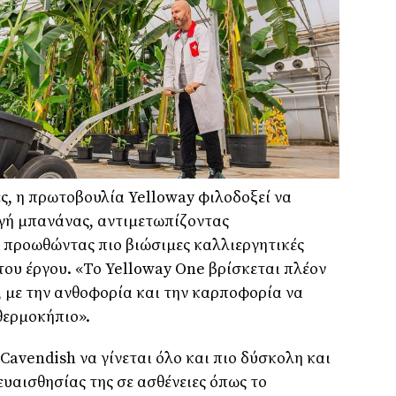
ες, η πρωτοβουλία Yelloway φιλοδοξεί να
γή μπανάνας, αντιμετωπίζοντας
ι προωθώντας πιο βιώσιμες καλλιεργητικές
ου έργου. «Το Yelloway One βρίσκεται πλέον
, με την ανθοφορία και την καρποφορία να
θερμοκήπιο».
 Cavendish να γίνεται όλο και πιο δύσκολη και
υαισθησίας της σε ασθένειες όπως το