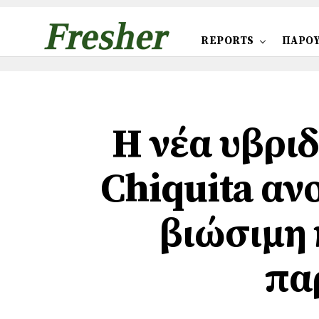
REPORTS
ΠΑΡΟΥ
Η νέα υβρι
Chiquita ανο
βιώσιμη 
πα