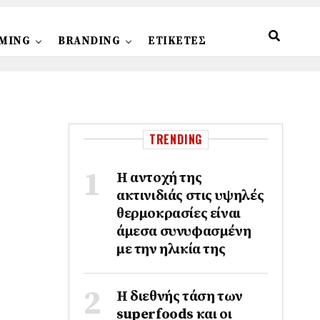
MING
BRANDING
ΕΤΙΚΕΤΕΣ
TRENDING
Η αντοχή της
ακτινιδιάς στις υψηλές
θερμοκρασίες είναι
άμεσα συνυφασμένη
με την ηλικία της
Η διεθνής τάση των
superfoods και οι