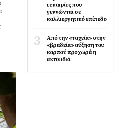
α
ευκαιρίες που
α
γεννώνται σε
καλλιεργητικό επίπεδο
ς
Από την «ταχεία» στην
«βραδεία» αύξηση του
καρπού προχωρά η
ακτινιδιά