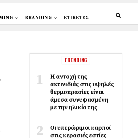
MING
BRANDING
ΕΤΙΚΕΤΕΣ
TRENDING
ν
Η αντοχή της
ακτινιδιάς στις υψηλές
θερμοκρασίες είναι
άμεσα συνυφασμένη
με την ηλικία της
Οι υπερώριμοι καρποί
3
στις κερασιές εστίες