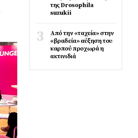
της Drosophila
suzukii
Από την «ταχεία» στην
«βραδεία» αύξηση του
καρπού προχωρά η
ακτινιδιά