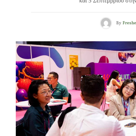
και 5 Σεπτεμβρίου στ
By
Freshe