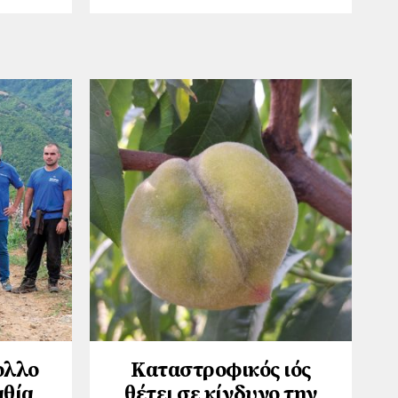
ολλο
Καταστροφικός ιός
αθία
θέτει σε κίνδυνο την