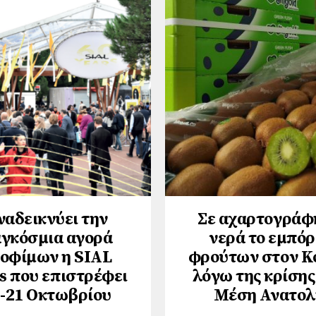
ναδεικνύει την
Σε αχαρτογράφ
γκόσμια αγορά
νερά το εμπόρ
οφίμων η SIAL
φρούτων στον Κ
s που επιστρέφει
λόγω της κρίσης
-21 Οκτωβρίου
Μέση Ανατολ