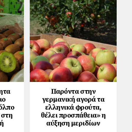
ητα
Παρόντα στην
ιο
γερμανική αγορά τα
όλπο
ελληνικά φρούτα,
 στη
θέλει προσπάθεια» η
ή
αύξηση μεριδίων