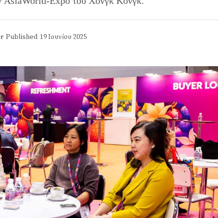
ην AsiaWorld-Expo του Χονγκ Κονγκ.
r
Published
19 Ιουνίου 2025