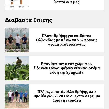
λεπτά οι τιμές
Διαβάστε Επίσης
Πλάνο θρέψης για επιδόσεις
Ολλανδίας με πάνω από 52 τόνους
ντομάτα υδροπονίας
Επανάσταση στον χώρο των
ζιζανιοκτόνων φέρνει νέα καινοτόμα
λύση της Syngenta
Πλήρες πρωτόκολλο θρέψης από
Ημαθία για 16-20 τόνους στο στρέμμα
άριστη ντομάτα