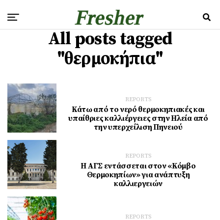
All posts tagged
"θερμοκήπια"
REPORTS
Κάτω από το νερό θερμοκηπιακές και
υπαίθριες καλλιέργειες στην Ηλεία από
την υπερχείλιση Πηνειού
REPORTS
Η ΑΓΣ εντάσσεται στον «Κόμβο
Θερμοκηπίων» για ανάπτυξη
καλλιεργειών
REPORTS