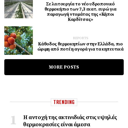
Σε λειτουργία το νέο υδροπονικό
θερμοκήπιο των 7,3 εκατ. ευρώ για
παραγωγή ντομάτας της «Κήποι
Καρδίτσας»
REPORTS
Κάθοδος θερμοκηπίων στην Ελλάδα, πιο
ώριμη από ποτέ η αγορά για τα κηπευτικά
MORE POSTS
TRENDING
Η αντοχή της ακτινιδιάς στις υψηλές
θερμοκρασίες είναι άμεσα