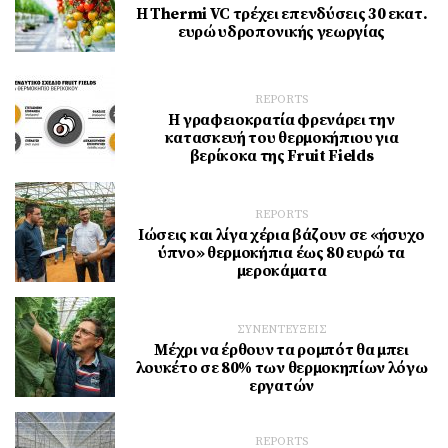
Η Thermi VC τρέχει επενδύσεις 30 εκατ.
ευρώ υδροπονικής γεωργίας
REPORTS
Η γραφειοκρατία φρενάρει την
κατασκευή του θερμοκήπιου για
βερίκοκα της Fruit Fields
REPORTS
Ιώσεις και λίγα χέρια βάζουν σε «ήσυχο
ύπνο» θερμοκήπια έως 80 ευρώ τα
μεροκάματα
ΣΥΝΕΝΤΕΥΞΕΙΣ
Μέχρι να έρθουν τα ρομπότ θα μπει
λουκέτο σε 80% των θερμοκηπίων λόγω
εργατών
REPORTS