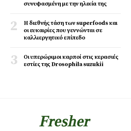
συνυφασμένη με την ηλικία της
Η διεθνής τάση των superfoods και
οι ευκαιρίες που γεννώνται σε
καλλιεργητικό επίπεδο
Οι υπερώριμοι καρποί στις κερασιές
εστίες της Drosophila suzukii