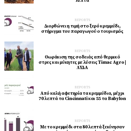
λεπτά
REPORTS
Διορθώνει η τιμή στο ξερό κρεμμύδι,
στήριγμα του παραγωγού ο τουρισμός
REPORTS
Θωράκιση της σοδειάς από θερμικό
στρες και μύκητες με λύσεις Timac Agro |
ΛΥΔΑ
REPORTS
Από καλή αφετηρία τα κρεμμύδια, μέχρι
70 λεπτά τα Cincinnati και 55 τα Babylon
REPORTS
Με το κρεμμύδι στα 80 λεπτά ξεκίνησαν