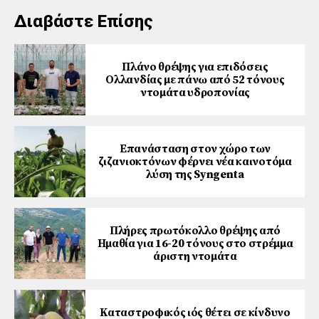
Διαβάστε Επίσης
Πλάνο θρέψης για επιδόσεις
Ολλανδίας με πάνω από 52 τόνους
ντομάτα υδροπονίας
Επανάσταση στον χώρο των
ζιζανιοκτόνων φέρνει νέα καινοτόμα
λύση της Syngenta
Πλήρες πρωτόκολλο θρέψης από
Ημαθία για 16-20 τόνους στο στρέμμα
άριστη ντομάτα
Καταστροφικός ιός θέτει σε κίνδυνο