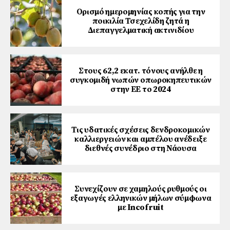
Ορισμό ημερομηνίας κοπής για την
ποικιλία Τσεχελίδη ζητά η
Διεπαγγελματική ακτινιδίου
Στους 62,2 εκατ. τόνους ανήλθε η
συγκομιδή νωπών οπωροκηπευτικών
στην ΕΕ το 2024
Τις υδατικές σχέσεις δενδροκομικών
καλλιεργειών και αμπέλου ανέδειξε
διεθνές συνέδριο στη Νάουσα
Συνεχίζουν σε χαμηλούς ρυθμούς οι
εξαγωγές ελληνικών μήλων σύμφωνα
με Incofruit