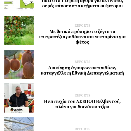
Πάει στο 1 ευρώ η αγορά για ακτινίδια,
ουρές κάνουν στα κτήματα οι έμποροι
REPORTS
Με θετικό πρόσημο το ζύγι στα
επιτραπέζια ροδάκινα και νεκταρίνια για
φέτος
REPORTS
Διακίνηση άγουρων ακτινιδίων,
καταγγέλλει η Εθνική Διεπαγγελματική
REPORTS
Η επιτυχία του ΑΣΕΠΟΠ Βελβεντού,
πλάνα για διπλάσιο τζίρο
REPORTS