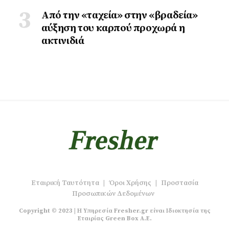
Από την «ταχεία» στην «βραδεία»
αύξηση του καρπού προχωρά η
ακτινιδιά
Εταιρική Ταυτότητα
|
Όροι Χρήσης
|
Προστασία
Προσωπικών Δεδομένων
Copyright © 2023 | Η Υπηρεσία Fresher.gr είναι Ιδιοκτησία της
Εταιρίας Green Box A.E.