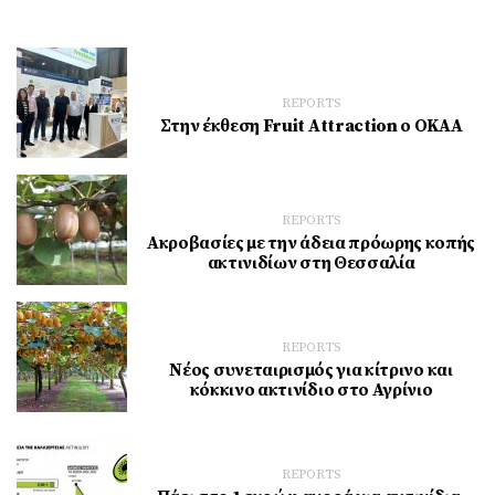
REPORTS
Στην έκθεση Fruit Attraction ο ΟΚΑΑ
REPORTS
Ακροβασίες με την άδεια πρόωρης κοπής
ακτινιδίων στη Θεσσαλία
REPORTS
Νέος συνεταιρισμός για κίτρινο και
κόκκινο ακτινίδιο στο Αγρίνιο
REPORTS