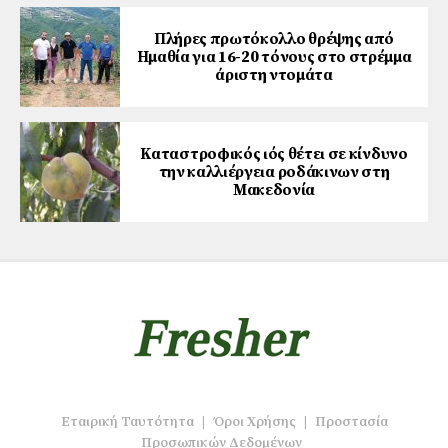
Πλήρες πρωτόκολλο θρέψης από
Ημαθία για 16-20 τόνους στο στρέμμα
άριστη ντομάτα
Καταστροφικός ιός θέτει σε κίνδυνο
την καλλιέργεια ροδάκινων στη
Μακεδονία
Εταιρική Ταυτότητα
|
Όροι Χρήσης
|
Προστασία
Προσωπικών Δεδομένων