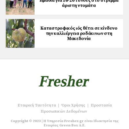
Ημαθία για 16-20 τόνους στο στρέμμα
άριστη ντομάτα
Καταστροφικός ιός θέτει σε κίνδυνο
την καλλιέργεια ροδάκινων στη
Μακεδονία
Εταιρική Ταυτότητα
|
Όροι Χρήσης
|
Προστασία
Προσωπικών Δεδομένων
Copyright © 2023 | Η Υπηρεσία Fresher.gr είναι Ιδιοκτησία της
Εταιρίας Green Box A.E.