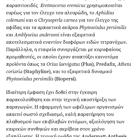
παρασιτοειδές
Eretmocerus eremicus
χρησιμοποιείται
ευρέως για τον έλεγχο του αλευρώδη, το
Aphidius
colemani
και o
Chrysoperla carnea
για τον έλεγχο της
αφίδας και τα αρπακτικά ακάρεα
Phytoseiulus persimilis
και
Amblyseius andersoni
είναι εξαιρετικά
αποτελεσματικά εναντίον διαφόρων ειδών τετρανύχων.
Παράλληλα, η εταιρεία συνεργάζεται με κορυφαίους
προμηθευτές, οι οποίοι έχουν αναπτύξει καινοτόμα
προϊόντα όπως τα
Orius laevigatus
(Plus), Predafix,
Atheta
coriaria
(Staphyline), και το εξαιρετικά δυναμικό
Phytoseiulus persimilis
(Biopersi).
Ιδιαίτερη έμφαση έχει δοθεί στην έγκαιρη
παρακολούθηση και στην τεχνική υποστήριξη των
παραγωγών. Η εφαρμογή των ωφέλιμων οργανισμών
απαιτεί σωστό σχεδιασμό, καλή παρατήρηση του
πληθυσμού των επιβλαβών εντόμων, αξιολόγηση των
καιρικών συνθηκών και ακρίβεια στον χρόνο
εξαπόλυσης. Η τεχνική ομάδα της Andermatt-Anthesis,