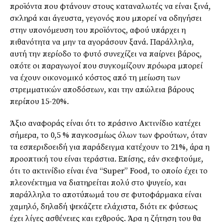
προϊόντα που φτάνουν στους καταναλωτές να είναι ξινά,
σκληρά και άγευστα, γεγονός που μπορεί να οδηγήσει
στην υπονόμευση του προϊόντος, αφού υπάρχει η
πιθανότητα να μην τα αγοράσουν ξανά. Παράλληλα,
αυτή την περίοδο το φυτό συνεχίζει να παίρνει βάρος,
οπότε οι παραγωγοί που συγκομίζουν πρόωρα μπορεί
να έχουν οικονομικό κόστος από τη μείωση των
στρεμματικών αποδόσεων, και την απώλεια βάρους
περίπου 15-20%.
Άξιο αναφοράς είναι ότι το πράσινο Ακτινίδιο κατέχει
σήμερα, το 0,5 % παγκοσμίως όλων των φρούτων, όταν
τα εσπεριδοειδή για παράδειγμα κατέχουν το 21%, άρα η
προοπτική του είναι τεράστια. Επίσης, εάν σκεφτούμε,
ότι το ακτινίδιο είναι ένα “Super” Food, το οποίο έχει το
πλεονέκτημα να διατηρείται πολύ στο ψυγείο, και
παράλληλα το αποτύπωμά του σε φυτοφάρμακα είναι
χαμηλό, δηλαδή ψεκάζετε ελάχιστα, διότι εκ φύσεως
έχει λίγες ασθένειες και εχθρούς. Άρα η ζήτηση του θα