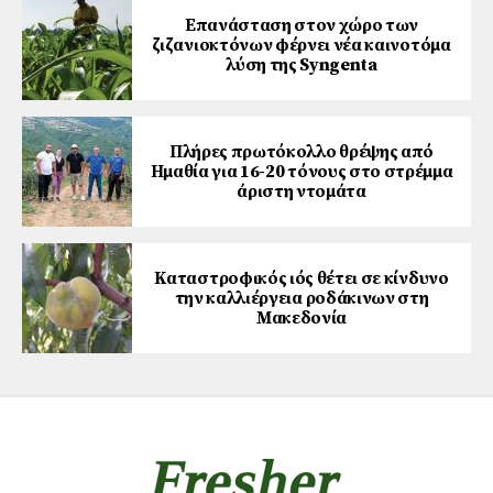
Επανάσταση στον χώρο των
ζιζανιοκτόνων φέρνει νέα καινοτόμα
λύση της Syngenta
Πλήρες πρωτόκολλο θρέψης από
Ημαθία για 16-20 τόνους στο στρέμμα
άριστη ντομάτα
Καταστροφικός ιός θέτει σε κίνδυνο
την καλλιέργεια ροδάκινων στη
Μακεδονία