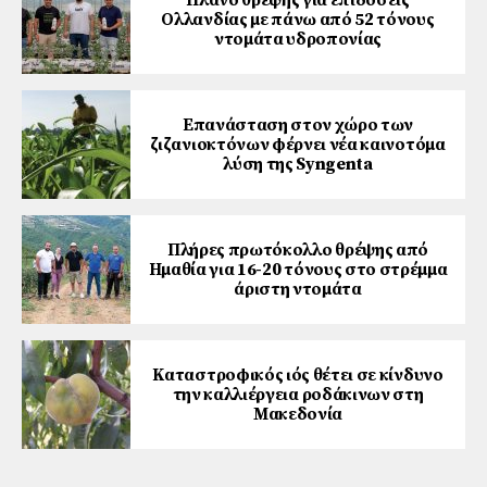
Ολλανδίας με πάνω από 52 τόνους
ντομάτα υδροπονίας
Επανάσταση στον χώρο των
ζιζανιοκτόνων φέρνει νέα καινοτόμα
λύση της Syngenta
Πλήρες πρωτόκολλο θρέψης από
Ημαθία για 16-20 τόνους στο στρέμμα
άριστη ντομάτα
Καταστροφικός ιός θέτει σε κίνδυνο
την καλλιέργεια ροδάκινων στη
Μακεδονία