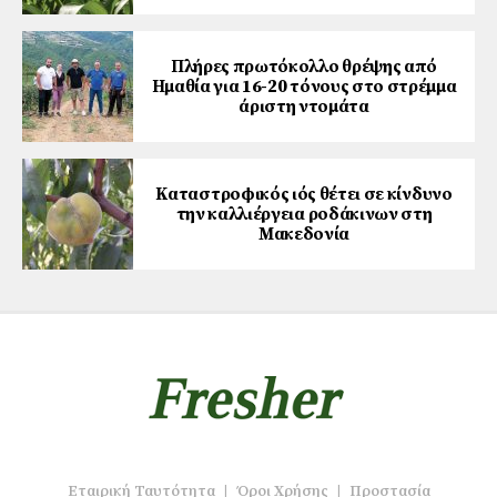
Πλήρες πρωτόκολλο θρέψης από
Ημαθία για 16-20 τόνους στο στρέμμα
άριστη ντομάτα
Καταστροφικός ιός θέτει σε κίνδυνο
την καλλιέργεια ροδάκινων στη
Μακεδονία
Εταιρική Ταυτότητα
|
Όροι Χρήσης
|
Προστασία