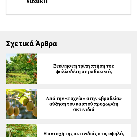
suzukii
Σχετικά Άρθρα
Ξεκίνησε η τρίτη πτήση του
φυλλοδέτη σε ροδακινιές
Από την «ταχεία» στην «βραδεία»
αύξηση του καρπού προχωρά η
ακτινιδιά
Η αντοχή της ακτινιδιάς στις υψηλές