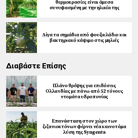
θερμοκρασίες είναι άμεσα
συνυφασμένη με την ηλικία της
Λίγα τα σημάδια από φουζικλάδιο και
βακτηριακό κάψιμο στις μηλιές
Διαβάστε Επίσης
Πλάνο θρέψης για επιδόσεις
Ολλανδίας με πάνω από 52 τόνους
ντομάτα υδροπονίας
Επανάσταση στον χώρο των
ζιζανιοκτόνων φέρνει νέα καινοτόμα
λύση της Syngenta