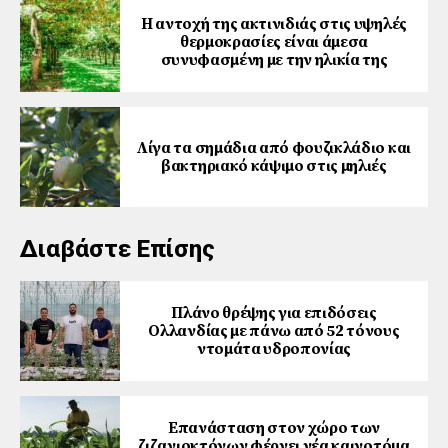
Η αντοχή της ακτινιδιάς στις υψηλές
θερμοκρασίες είναι άμεσα
συνυφασμένη με την ηλικία της
Λίγα τα σημάδια από φουζικλάδιο και
βακτηριακό κάψιμο στις μηλιές
Διαβάστε Επίσης
Πλάνο θρέψης για επιδόσεις
Ολλανδίας με πάνω από 52 τόνους
ντομάτα υδροπονίας
Επανάσταση στον χώρο των
ζιζανιοκτόνων φέρνει νέα καινοτόμα