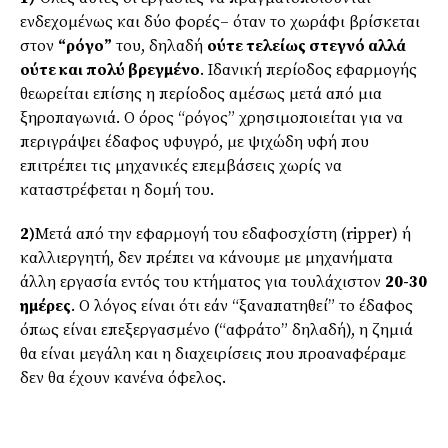
ενδεχομένως και δύο φορές– όταν το χωράφι βρίσκεται
στον
“ρόγο”
του, δηλαδή
ούτε τελείως στεγνό αλλά
ούτε και πολύ βρεγμένο
. Ιδανική περίοδος εφαρμογής
θεωρείται επίσης η περίοδος αμέσως μετά από μια
ξηροπαγωνιά. Ο όρος “ρόγος” χρησιμοποιείται για να
περιγράψει έδαφος υφυγρό, με ψιχώδη υφή που
επιτρέπει τις μηχανικές επεμβάσεις χωρίς να
καταστρέφεται η δομή του.
2)
Μετά από την εφαρμογή του εδαφοσχίστη (ripper) ή
καλλιεργητή, δεν πρέπει να κάνουμε με μηχανήματα
άλλη εργασία εντός του κτήματος για τουλάχιστον
20-30
ημέρες
. Ο λόγος είναι ότι εάν “ξαναπατηθεί” το έδαφος
όπως είναι επεξεργασμένο (“αφράτο” δηλαδή), η ζημιά
θα είναι μεγάλη και η διαχειρίσεις που προαναφέραμε
δεν θα έχουν κανένα όφελος.