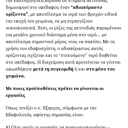
την καλλιεργητική περίοδο σε κτήματα ακτινιδιάς
δημιουργεί στο υπέδαφος έναν
“αδιαπέραστο
ορίζοντα”
, με αποτέλεσμα τα νερά των βροχών ειδικά
την εποχή του χειμώνα, να μη στραγγίζουν
ικανοποιητικά. Έτσι, οι ρίζες της ακτινιδιάς παραμένουν
για μεγάλο χρονικό διάστημα μέσα στο νερό… με
αποτέλεσμα σημαντικό μέρος τους να σαπίσει. Με τη
χρήση του εδαφοσχίστη, ο αδιαπέραστος αυτός
ορίζοντας σχίζεται και το “στεκούμενο” νερό διηθείται
στο υπέδαφος. Η διαχείριση αυτή προτείνεται να γίνεται
οπωσδήποτε
μετά τη συγκομιδή
ή και
στο μέσο του
χειμώνα.
Με ποιες προϋποθέσεις πρέπει να γίνονται οι
εργασίες
Όπως τονίζει ο κ. Έξαρχος, σύμφωνα με την
Εδαφολογία, υψίστης σημασίας είναι:
1)
Όλες αυτές οι εργασίες να πραγματοποιούνται –