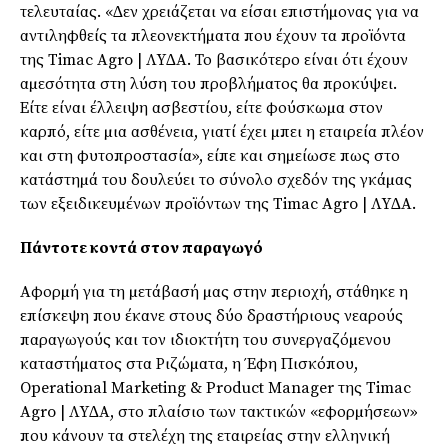
τελευταίας. «∆εν χρειάζεται να είσαι επιστήµονας για να
αντιληφθείς τα πλεονεκτήµατα που έχουν τα προϊόντα
της Timac Agro | ΛΥ∆Α. Το βασικότερο είναι ότι έχουν
αµεσότητα στη λύση του προβλήµατος θα προκύψει.
Είτε είναι έλλειψη ασβεστίου, είτε φούσκωµα στον
καρπό, είτε µια ασθένεια, γιατί έχει µπει η εταιρεία πλέον
και στη φυτοπροστασία», είπε και σηµείωσε πως στο
κατάστηµά του δουλεύει το σύνολο σχεδόν της γκάµας
των εξειδικευµένων προϊόντων της Timac Agro | ΛΥ∆Α.
Πάντοτε κοντά στον παραγωγό
Αφορµή για τη µετάβασή µας στην περιοχή, στάθηκε η
επίσκεψη που έκανε στους δύο δραστήριους νεαρούς
παραγωγούς και τον ιδιοκτήτη του συνεργαζόµενου
καταστήµατος στα Ριζώµατα, η Έφη Πισκόπου,
Operational Marketing & Product Manager της Timac
Agro | ΛΥ∆Α, στο πλαίσιο των τακτικών «εφορµήσεων»
που κάνουν τα στελέχη της εταιρείας στην ελληνική