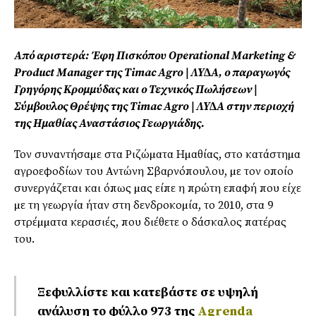
Από αριστερά: Έφη Πισκόπου Operational Marketing &
Product Manager της Timac Agro | ΛΥ∆Α, ο παραγωγός
Γρηγόρης Κροµµύδας και ο Τεχνικός Πωλήσεων |
Σύµβουλος Θρέψης της Timac Agro | ΛΥ∆Α στην περιοχή
της Ηµαθίας Αναστάσιος Γεωργιάδης.
Τον συναντήσαµε στα Ριζώµατα Ηµαθίας, στο κατάστηµα
αγροεφοδίων του Αντώνη Σβαρνόπουλου, µε τον οποίο
συνεργάζεται και όπως µας είπε η πρώτη επαφή που είχε
µε τη γεωργία ήταν στη δενδροκοµία, το 2010, στα 9
στρέµµατα κερασιές, που διέθετε ο δάσκαλος πατέρας
του.
Ξεφυλλίστε και κατεβάστε σε υψηλή
ανάλυση το φύλλο 973 της
Agrenda