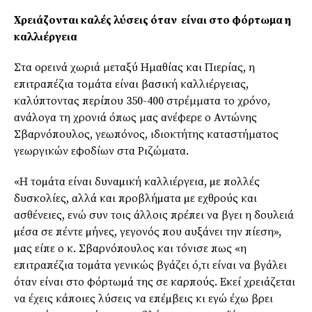
Χρειάζονται καλές λύσεις όταν είναι στο φόρτωμα η
καλλιέργεια
Στα ορεινά χωριά μεταξύ Ημαθίας και Πιερίας, η
επιτραπέζια τομάτα είναι βασική καλλιέργειας,
καλύπτοντας περίπου 350-400 στρέμματα το χρόνο,
ανάλογα τη χρονιά όπως μας ανέφερε ο Αντώνης
Σβαρνόπουλος, γεωπόνος, ιδιοκτήτης καταστήματος
γεωργικών εφοδίων στα Ριζώματα.
«Η τοµάτα είναι δυναµική καλλιέργεια, µε πολλές
δυσκολίες, αλλά και προβλήµατα µε εχθρούς και
ασθένειες, ενώ συν τοις άλλοις πρέπει να βγει η δουλειά
µέσα σε πέντε µήνες, γεγονός που αυξάνει την πίεση»,
µας είπε ο κ. Σβαρνόπουλος και τόνισε πως «η
επιτραπέζια τοµάτα γενικώς βγάζει ό,τι είναι να βγάλει
όταν είναι στο φόρτωµά της σε καρπούς. Εκεί χρειάζεται
να έχεις κάποιες λύσεις να επέµβεις κι εγώ έχω βρει