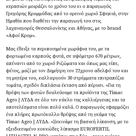
κερασιών µοιράζει το χρόνο του κι ο παραγωγός
Γρηγόρης Κροµµύδας από το ορεινό χωριό Σφηκιά, στην
Ηµαθία που διαθέτει την παραγωγή του στις
λαχαναγορές Θεσσαλονίκης και Αθήνας, µε το brand
«Αφοί Κροµ».
Μας έδειξε τα περιποιηµένα χωράφια του, µε τα
φορτωµένα καρπούς φυτά, σε υψόµετρο 670 µέτρων,
απέναντι από το χωριό Ριζώµατα και όπως µας είπε,
φέτος, µαζί µε τον ∆ηµήτρη τον 22χρονο αδελφό του και
τη µητέρα του, καλλιεργούν 30 στρέµµατα επιτραπέζια
τοµάτα, σχεδόν διπλάσια έκταση από πέρυσι. «Για τη
θρέψη των φυτών δουλεύουµε τα προϊόντα της Timac
Agro | ΛΥ∆Α σε όλο τον κύκλο της καλλιέργειας και τα
αποτελέσµατα είναι πολύ καλά. Ο παραγωγός εφαρµόζει
ένα πλήρες πρωτόκολλο θρέψης από τη γκάµα της
Timac Agro | ΛΥ∆Α. «Ξεκινάµε τη βασική λίπανση, µε το
εξειδικευµένο κοκκώδες λίπασµα EUROFERTIL