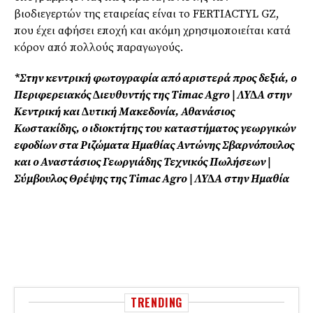
βιοδιεγερτών της εταιρείας είναι το FERTIACTYL GZ,
που έχει αφήσει εποχή και ακόµη χρησιµοποιείται κατά
κόρον από πολλούς παραγωγούς.
*Στην κεντρική φωτογραφία από αριστερά προς δεξιά, ο
Περιφερειακός ∆ιευθυντής της Timac Agro | ΛΥ∆Α στην
Κεντρική και ∆υτική Μακεδονία, Αθανάσιος
Κωστακίδης, ο ιδιοκτήτης του καταστήµατος γεωργικών
εφοδίων στα Ριζώµατα Ηµαθίας Αντώνης Σβαρνόπουλος
και ο Αναστάσιος Γεωργιάδης Τεχνικός Πωλήσεων |
Σύµβουλος Θρέψης της Timac Agro | ΛΥ∆Α στην Ηµαθία
TRENDING