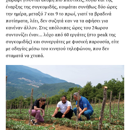
χωράφι γίνονται ακόµη πιο πιεστικές, λόγω και της
έναρξης της συγκοµιδής, κοιµάται συνήθως δύο ώρες
την ηµέρα, µεταξύ 7 και 9 το πρωί, γιατί τα βραδινά
ποτίσµατα, λέει, δεν συζητά καν να τα αφήσει για
κανέναν άλλον. Στις υπόλοιπες ώρες του 24ωρου
συντονίζει έναν… λόχο από 60 εργάτες (στο peak της
συγκοµιδής) και συνεργάτες µε φυσική παρουσία, είτε
µε οδηγίες µέσω του κινητού τηλεφώνου, που δεν
σταµατά να χτυπά.