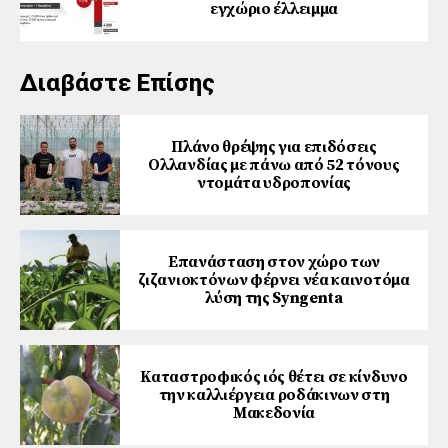
εγχώριο έλλειμμα
Διαβάστε Επίσης
Πλάνο θρέψης για επιδόσεις
Ολλανδίας με πάνω από 52 τόνους
ντομάτα υδροπονίας
Επανάσταση στον χώρο των
ζιζανιοκτόνων φέρνει νέα καινοτόμα
λύση της Syngenta
Καταστροφικός ιός θέτει σε κίνδυνο
την καλλιέργεια ροδάκινων στη
Μακεδονία