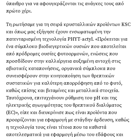
ύπαιθρο για να αφουγκράζονται τις ανάγκες τους από
πρώτο χέρι.
Τη ρωτήσαµε για τη σειρά κρυσταλλικών προϊόντων KSC
και όπως µας εξήγησε έχουν ενσωµατωµένη την
πατενταρισµένη τεχνολογία PHYT-actyl. «Πρόκειται για
ένα σύµπλοκο βιοδιεγερτικών ουσιών που αποτελείται
από πρόδροµες ουσίες φυτοορµονών, ενώσεις που
προσδίδουν στην καλλιέργεια αυξηµένη αντοχή στις
αβιοτικές καταπονήσεις, οργανικά σύµπλοκα που
συνεισφέρουν στην κινητοποίηση των θρεπτικών
συστατικών για καλύτερη απορρόφηση από το φυτό,
καθώς επίσης και βιταµίνες και µεταλλικά στοιχεία.
Ταυτόχρονα, επιτυχγάνουν ρύθµιση του pH και της
ηλεκτρικής αγωγιµότητας του θρεπτικού διαλύµατος
(EC)», είπε και διευκρίνισε πως είναι προϊόντα που
προορίζονται για εφαρµογή µε στάγδην άρδευση, καθώς
η τεχνολογία τους είναι τέτοια που τα καθιστά
αποτελεσµατικά για εφαρµογή µέσω του εδάφους και