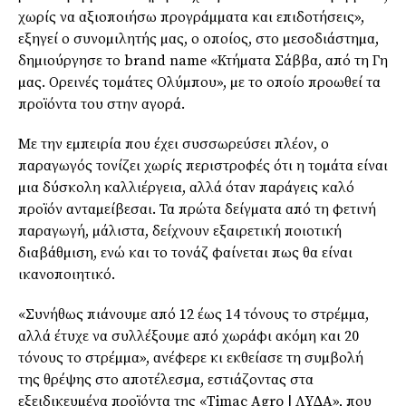
χωρίς να αξιοποιήσω προγράµµατα και επιδοτήσεις»,
εξηγεί ο συνοµιλητής µας, ο οποίος, στο µεσοδιάστηµα,
δηµιούργησε το brand name «Κτήµατα Σάββα, από τη Γη
µας. Ορεινές τοµάτες Ολύµπου», µε το οποίο προωθεί τα
προϊόντα του στην αγορά.
Με την εµπειρία που έχει συσσωρεύσει πλέον, ο
παραγωγός τονίζει χωρίς περιστροφές ότι η τοµάτα είναι
µια δύσκολη καλλιέργεια, αλλά όταν παράγεις καλό
προϊόν ανταµείβεσαι. Τα πρώτα δείγµατα από τη φετινή
παραγωγή, µάλιστα, δείχνουν εξαιρετική ποιοτική
διαβάθµιση, ενώ και το τονάζ φαίνεται πως θα είναι
ικανοποιητικό.
«Συνήθως πιάνουµε από 12 έως 14 τόνους το στρέµµα,
αλλά έτυχε να συλλέξουµε από χωράφι ακόµη και 20
τόνους το στρέµµα», ανέφερε κι εκθείασε τη συµβολή
της θρέψης στο αποτέλεσµα, εστιάζοντας στα
εξειδικευµένα προϊόντα της «Timac Agro | ΛΥ∆Α», που