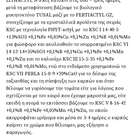
LITHACTYL N-PRO, κατόπιν στις δύο – τρεις ηµέρες
µετά τη µεταφύτευση βάζουµε το βιολογικό
µυκητοκτόνο TUSAL µαζί µε το FERTIACTYL GZ,
συνεχίζουµε µε τα κρυσταλλικά προϊόντα της σειράς
KSC µε τεχνολογία PHYT-actyl, µε το KSC I 14-40-5
+13%SO3 +0,1%Fe +0,05%Cu +0,1%Zn +0,1%B +0,01%Mo
για φώσφορο και ακολουθούν το ισορροπηµένο KSC VI
14-12-14+35%SO3 +0,1%B +0,1%Cu +0,1%Fe +0,1%Mn
+0,1%Zn και το καλιούχο KSC ΙΙΙ 15-5-35 +0,1%Fe
+0,1%B +0,01%Mo, ενώ στο ενδιάµεσο χρησιµοποιώ το
KSC VII PERLA 15-0-9 +20%CaO για το δέσιµο της
ταξιανθίας και τη σύσφιγξη των καρπών και όταν
θέλουµε να γυρίσουµε την τοµάτα είτε για λόγους που
σχετίζονται µε τον καιρό που έχουµε µπροστά µας, είτε
επειδή η αγορά το επιτάσσει βάζουµε το KSC V 8-16-42
+0,1%B +0,1%Fe +0,05%Mn +0,1%Zn, το οποίο
απορροφάται γρήγορα και µέσα σε 3-4 ηµέρες ο καρπός
παίρνει το χρώµα που θέλουµε», µας εξήγησε ο
παραγωγός.