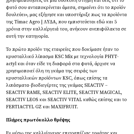
χρησιµοποιήσεις σε µια δύσκολη στιγµή και δεις ότι το
φυτό σου ανταποκρίνεται άµεσα, σηµαίνει ότι το προϊόν
δουλεύει», µας εξήγησε και υποστήριξε πως τα προϊόντα
της Timac Agro | ΛΥ∆Α, που εµπιστεύεται εδώ και 5
χρόνια στην καλλιέργειά του, ανήκουν ανεπιφύλακτα σε
αυτή την κατηγορία.
Το πρώτο προϊόν της εταιρείες που δοκίµασε ήταν το
κρυσταλλικό λίπασµα KSC Mix µε τεχνολογία PHYT-
actyl και όταν είδε τη διαφορά στα φυτά, άρχισε να
χρησιµοποιεί όλη τη γκάµα της σειράς των
κρυσταλλικών προϊόντων KSC, όπως επίσης τα
λιπάσµατα-βιοδιεγέρτες της γκάµας SEACTIV –
SEACTIV RAME, SEACTIV ELITE, SEACTIV MAGICAL,
SEACTIV LEOS και SEACTIV VITAL καθώς επίσης και το
FERTIACTYL GZ και MAXIFRUIT.
Πλήρες πρωτόκολλο θρέψης
Εν µέσω της καλλιέργειας επιτραπέζιας τοµάτας και