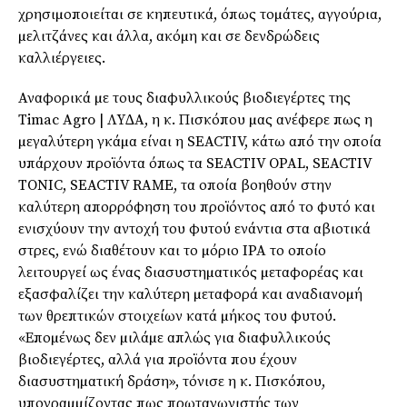
χρησιµοποιείται σε κηπευτικά, όπως τοµάτες, αγγούρια,
µελιτζάνες και άλλα, ακόµη και σε δενδρώδεις
καλλιέργειες.
Αναφορικά µε τους διαφυλλικούς βιοδιεγέρτες της
Timac Agro | ΛΥ∆Α, η κ. Πισκόπου µας ανέφερε πως η
µεγαλύτερη γκάµα είναι η SEACTIV, κάτω από την οποία
υπάρχουν προϊόντα όπως τα SEACTIV OPAL, SEACTIV
TONIC, SEACTIV RAME, τα οποία βοηθούν στην
καλύτερη απορρόφηση του προϊόντος από το φυτό και
ενισχύουν την αντοχή του φυτού ενάντια στα αβιοτικά
στρες, ενώ διαθέτουν και το µόριο IPA το οποίο
λειτουργεί ως ένας διασυστηµατικός µεταφορέας και
εξασφαλίζει την καλύτερη µεταφορά και αναδιανοµή
των θρεπτικών στοιχείων κατά µήκος του φυτού.
«Εποµένως δεν µιλάµε απλώς για διαφυλλικούς
βιοδιεγέρτες, αλλά για προϊόντα που έχουν
διασυστηµατική δράση», τόνισε η κ. Πισκόπου,
υπογραµµίζοντας πως πρωταγωνιστής των