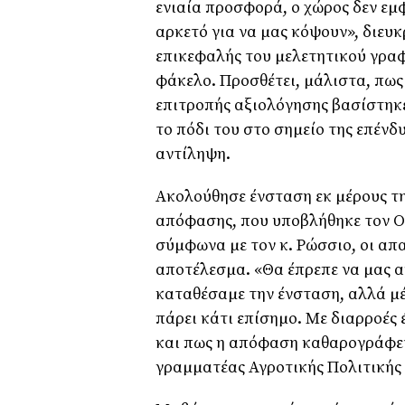
ενιαία προσφορά, ο χώρος δεν εµ
αρκετό για να µας κόψουν», διευκ
επικεφαλής του µελετητικού γραφ
φάκελο. Προσθέτει, µάλιστα, πως
επιτροπής αξιολόγησης βασίστηκε
το πόδι του στο σηµείο της επέν
αντίληψη.
Ακολούθησε ένσταση εκ µέρους της
απόφασης, που υποβλήθηκε τον Οκ
σύµφωνα µε τον κ. Ρώσσιο, οι απα
αποτέλεσµα. «Θα έπρεπε να µας α
καταθέσαµε την ένσταση, αλλά µέ
πάρει κάτι επίσηµο. Με διαρροές
και πως η απόφαση καθαρογράφετα
γραµµατέας Αγροτικής Πολιτικής 