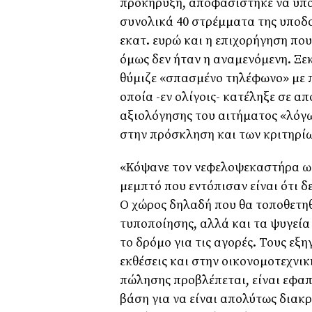
προκήρυξη, αποφασίστηκε να υποβ
συνολικά 40 στρέµµατα της υποδο
εκατ. ευρώ και η επιχορήγηση που
όµως δεν ήταν η αναµενόµενη. Ξε
θύµιζε «σπασµένο τηλέφωνο» µε π
οποία -εν ολίγοις- κατέληξε σε 
αξιολόγησης του αιτήµατος «λόγ
στην πρόσκληση και των κριτηρίω
«Κόψανε τον νεφελοψεκαστήρα ως
µεµπτό που εντόπισαν είναι ότι 
Ο χώρος δηλαδή που θα τοποθετηθ
τυποποίησης, αλλά και τα ψυγεία
το δρόµο για τις αγορές. Τους εξη
εκθέσεις και στην οικονοµοτεχνικ
πώλησης προβλέπεται, είναι εφαπ
βάση για να είναι απολύτως διακ