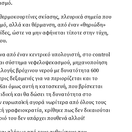
ισµό.
θερµοκουρτίνες σκίασης, πλευρικά σηµεία που
σµό, αλλά και θέρµανση, από έναν «θηριώδη»
ίδες, ώστε να µην αφήνεται τίποτε στην τύχη,
ου.
α από έναν κεντρικό υπολογιστή, στο control
και σύστηµα νεφελοψεκασµού, µηχανοποίηση
λλογής βρόχινου νερού µε δυνατότητα 600
ρις δεξαµενές για να περιορίζεται και το
Και όµως αυτή η κατασκευή, που βρίσκεται
δική και θα δώσει τη δυνατότητα στο
ην ευρωπαϊκή αγορά νωρίτερα από όλους τους
κή γραφειοκρατία, κρίθηκε πως δεν δικαιούται
µοιό του δεν υπάρχει πουθενά αλλού!