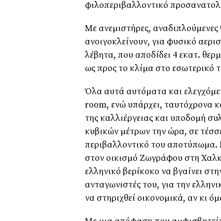
φιλοπεριβαλλοντικό προσανατολ
Με ανεµιστήρες, αναδιπλούµενες 
ανοιγοκλείνουν, για φυσικό αερι
λέβητα, που αποδίδει 4 εκατ. θερµ
ως προς το κλίµα στο εσωτερικό τ
Όλα αυτά αυτόµατα και ελεγχόµεν
room, ενώ υπάρχει, ταυτόχρονα 
της καλλιέργειας και υποδοµή συ
κυβικών µέτρων την ώρα, σε τέσσε
περιβαλλοντικό του αποτύπωµα. 
στον οικισµό Ζωγράφου στη Χαλκι
ελληνικό βερίκοκο να βγαίνει στ
ανταγωνιστές του, για την ελληνι
να στηριχθεί οικονοµικά, αν κι ό