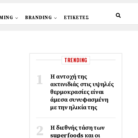
MING
BRANDING
ΕΤΙΚΕΤΕΣ
TRENDING
Η αντοχή της
ακτινιδιάς στις υψηλές
θερμοκρασίες είναι
άμεσα συνυφασμένη
με την ηλικία της
Η διεθνής τάση των
superfoods και οι