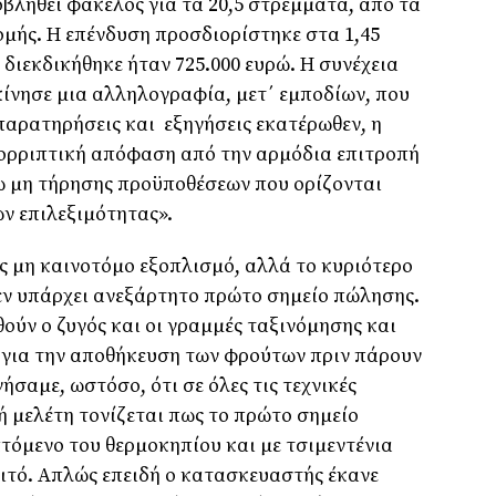
ληθεί φάκελος για τα 20,5 στρέµµατα, από τα
µής. Η επένδυση προσδιορίστηκε στα 1,45
 διεκδικήθηκε ήταν 725.000 ευρώ. Η συνέχεια
κίνησε µια αλληλογραφία, µετ΄ εµποδίων, που
αρατηρήσεις και εξηγήσεις εκατέρωθεν, η
απορριπτική απόφαση από την αρµόδια επιτροπή
ω µη τήρησης προϋποθέσεων που ορίζονται
ν επιλεξιµότητας».
 µη καινοτόµο εξοπλισµό, αλλά το κυριότερο
δεν υπάρχει ανεξάρτητο πρώτο σηµείο πώλησης.
ούν ο ζυγός και οι γραµµές ταξινόµησης και
 για την αποθήκευση των φρούτων πριν πάρουν
γήσαµε, ωστόσο, ότι σε όλες τις τεχνικές
ή µελέτη τονίζεται πως το πρώτο σηµείο
τόµενο του θερµοκηπίου και µε τσιµεντένια
ριτό. Απλώς επειδή ο κατασκευαστής έκανε