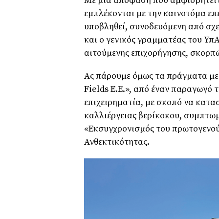
Με µια απόφαση που αµφισβητείτ
εµπλέκονται µε την καινοτόµα επ
υποβληθεί, συνοδευόµενη από σχε
και ο γενικός γραµµατέας του Υπ
αιτούµενης επιχορήγησης, σκορπ
Ας πάρουµε όµως τα πράγµατα µε τ
Fields Ε.Ε.», από έναν παραγωγό 
επιχειρηµατία, µε σκοπό να κατα
καλλιέργειας βερίκοκου, συµπτω
«Εκσυγχρονισµός του πρωτογενού
Ανθεκτικότητας.