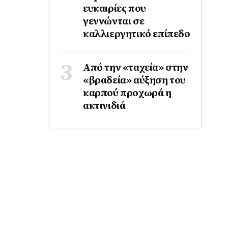
ευκαιρίες που
γεννώνται σε
καλλιεργητικό επίπεδο
Από την «ταχεία» στην
«βραδεία» αύξηση του
καρπού προχωρά η
ακτινιδιά