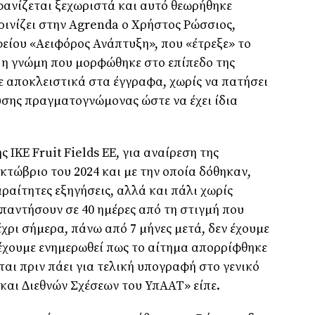
φανίζεται ξεχωριστά και αυτό θεωρήθηκε
ρινίζει στην Agrenda ο Χρήστος Ρώσσιος,
είου «Αειφόρος Ανάπτυξη», που «έτρεξε» το
 η γνώµη που µορφώθηκε στο επίπεδο της
 αποκλειστικά στα έγγραφα, χωρίς να πατήσει
δυσης πραγµατογνώµονας ώστε να έχει ίδια
 ΙΚΕ Fruit Fields EE, για αναίρεση της
τώβριο του 2024 και µε την οποία δόθηκαν,
ραίτητες εξηγήσεις, αλλά και πάλι χωρίς
παντήσουν σε 40 ηµέρες από τη στιγµή που
χρι σήµερα, πάνω από 7 µήνες µετά, δεν έχουµε
 έχουµε ενηµερωθεί πως το αίτηµα απορρίφθηκε
ι πριν πάει για τελική υπογραφή στο γενικό
και ∆ιεθνών Σχέσεων του ΥπΑΑΤ» είπε.