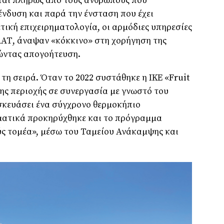
αι πλήρως από τους ανθρώπους που
ένδυση και παρά την ένσταση που έχει
τική επιχειρηµατολογία, οι αρµόδιες υπηρεσίες
ΑΑΤ, άναψαν «κόκκινο» στη χορήγηση της
ώντας απογοήτευση.
η σειρά. Όταν το 2022 συστάθηκε η ΙΚΕ «Fruit
της περιοχής σε συνεργασία µε γνωστό του
σκευάσει ένα σύγχρονο θερµοκήπιο
µατικά προκηρύχθηκε και το πρόγραµµα
ς τοµέα», µέσω του Ταµείου Ανάκαµψης και