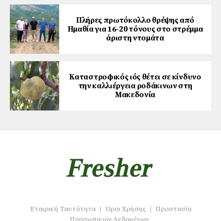
Πλήρες πρωτόκολλο θρέψης από
Ημαθία για 16-20 τόνους στο στρέμμα
άριστη ντομάτα
Καταστροφικός ιός θέτει σε κίνδυνο
την καλλιέργεια ροδάκινων στη
Μακεδονία
Εταιρική Ταυτότητα
|
Όροι Χρήσης
|
Προστασία
Προσωπικών Δεδομένων