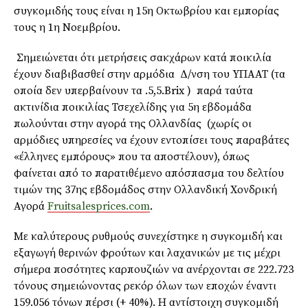
συγκομιδής τους είναι η 15η Οκτωβρίου και εμπορίας
τους η 1η Νοεμβρίου.
Σημειώνεται ότι μετρήσεις σακχάρων κατά ποικιλία
έχουν διαβιβασθεί στην αρμόδια Δ/νση του ΥΠΑΑΤ (τα
οποία δεν υπερβαίνουν τα .5,5.Brix ) παρά ταύτα
ακτινίδια ποικιλίας Τσεχελίδης για 5η εβδομάδα
πωλούνται στην αγορά της Ολλανδίας (χωρίς οι
αρμόδιες υπηρεσίες να έχουν εντοπίσει τους παραβάτες
«έλληνες εμπόρους» που τα αποστέλουν), όπως
φαίνεται από το παρατιθέμενο απόσπασμα του δελτίου
τιμών της 37ης εβδομάδος στην Ολλανδική Χονδρική
Αγορά
Fruitsalesprices.com
.
Με καλύτερους ρυθμούς συνεχίστηκε η συγκομιδή και
εξαγωγή θερινών φρούτων και λαχανικών με τις μέχρι
σήμερα ποσότητες καρπουζιών να ανέρχονται σε 222.723
τόνους σημειώνοντας ρεκόρ όλων των εποχών έναντι
159.056 τόνων πέρσι (+ 40%). Η αντίστοιχη συγκομιδή