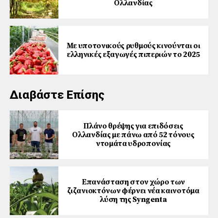
Ολλανδίας
Με υποτονικούς ρυθμούς κινούνται οι
ελληνικές εξαγωγές πιπεριών το 2025
Διαβάστε Επίσης
Πλάνο θρέψης για επιδόσεις
Ολλανδίας με πάνω από 52 τόνους
ντομάτα υδροπονίας
Επανάσταση στον χώρο των
ζιζανιοκτόνων φέρνει νέα καινοτόμα
λύση της Syngenta