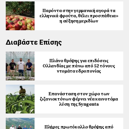
Παρόντα στην γερμανική αγορά τα
ελληνικά φρούτα, θέλει προσπάθεια»
η αύξηση μεριδίων
Διαβάστε Επίσης
Πλάνο θρέψης για επιδόσεις
Ολλανδίας με πάνω από 52 τόνους
ντομάτα υδροπονίας
Επανάσταση στον χώρο των
ζιζανιοκτόνων φέρνει νέα καινοτόμα
λύση της Syngenta
Πλήρες πρωτόκολλο θρέψης από