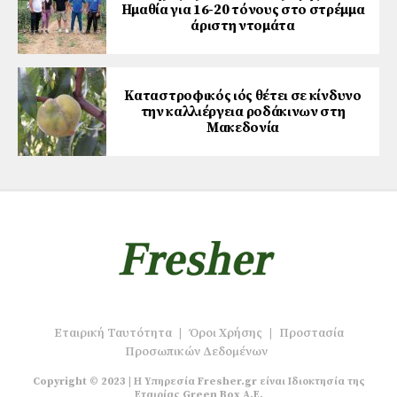
Ημαθία για 16-20 τόνους στο στρέμμα
άριστη ντομάτα
Καταστροφικός ιός θέτει σε κίνδυνο
την καλλιέργεια ροδάκινων στη
Μακεδονία
Εταιρική Ταυτότητα
|
Όροι Χρήσης
|
Προστασία
Προσωπικών Δεδομένων
Copyright © 2023 | Η Υπηρεσία Fresher.gr είναι Ιδιοκτησία της
Εταιρίας Green Box A.E.