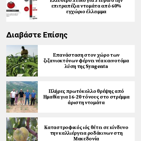
Ελεύθερο πεδίο για 3 ευρώ στην
επιτραπέζια ντομάτα από 60%
εγχώριο έλλειμμα
Διαβάστε Επίσης
Επανάσταση στον χώρο των
ζιζανιοκτόνων φέρνει νέα καινοτόμα
λύση της Syngenta
Πλήρες πρωτόκολλο θρέψης από
Ημαθία για 16-20 τόνους στο στρέμμα
άριστη ντομάτα
Καταστροφικός ιός θέτει σε κίνδυνο
την καλλιέργεια ροδάκινων στη
Μακεδονία