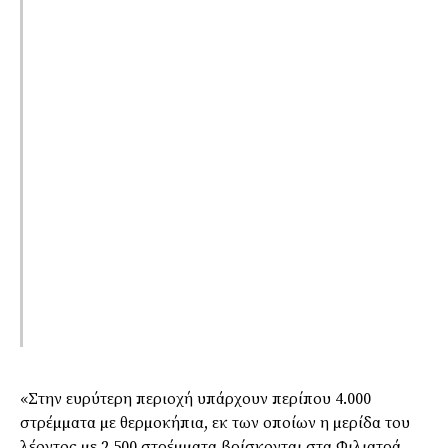
«Στην ευρύτερη περιοχή υπάρχουν περίπου 4.000
στρέµµατα µε θερµοκήπια, εκ των οποίων η µερίδα του
λέοντος µε 2.500 στρέµµατα βρίσκονται στα Φιλιατρά.