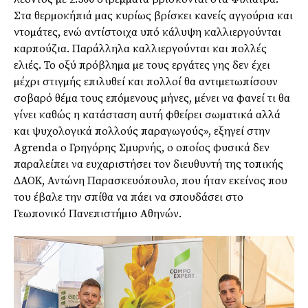
Στα θερµοκήπιά µας κυρίως βρίσκει κανείς αγγούρια και
ντοµάτες, ενώ αντίστοιχα υπό κάλυψη καλλιεργούνται
καρπούζια. Παράλληλα καλλιεργούνται και πολλές
ελιές. Το οξύ πρόβληµα µε τους εργάτες γης δεν έχει
µέχρι στιγµής επιλυθεί και πολλοί θα αντιµετωπίσουν
σοβαρό θέµα τους επόµενους µήνες, µένει να φανεί τι θα
γίνει καθώς η κατάσταση αυτή φθείρει σωµατικά αλλά
και ψυχολογικά πολλούς παραγωγούς», εξηγεί στην
Agrenda ο Γρηγόρης Σµυρνής, ο οποίος φυσικά δεν
παραλείπει να ευχαριστήσει τον διευθυντή της τοπικής
∆ΑΟΚ, Αντώνη Παρασκευόπουλο, που ήταν εκείνος που
του έβαλε την σπίθα να πάει να σπουδάσει στο
Γεωπονικό Πανεπιστήµιο Αθηνών.