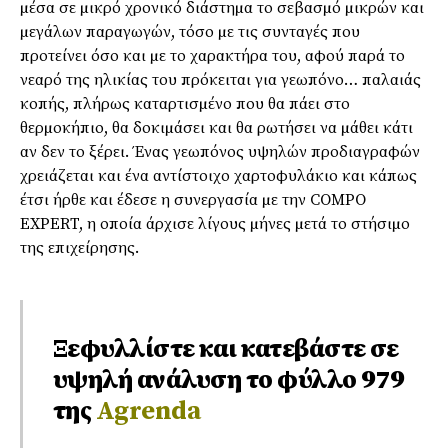
µέσα σε µικρό χρονικό διάστηµα το σεβασµό µικρών και
µεγάλων παραγωγών, τόσο µε τις συνταγές που
προτείνει όσο και µε το χαρακτήρα του, αφού παρά το
νεαρό της ηλικίας του πρόκειται για γεωπόνο… παλαιάς
κοπής, πλήρως καταρτισµένο που θα πάει στο
θερµοκήπιο, θα δοκιµάσει και θα ρωτήσει να µάθει κάτι
αν δεν το ξέρει. Ένας γεωπόνος υψηλών προδιαγραφών
χρειάζεται και ένα αντίστοιχο χαρτοφυλάκιο και κάπως
έτσι ήρθε και έδεσε η συνεργασία µε την COMPO
EXPERT, η οποία άρχισε λίγους µήνες µετά το στήσιµο
της επιχείρησης.
Ξεφυλλίστε και κατεβάστε σε
υψηλή ανάλυση το φύλλο 979
της
Agrenda