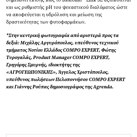
και ως ρυθµιστής pH του ψεκαστικού διαλύµατος ώστε
να αποφεύγεται η υδρόλυση και µείωση της
δραστικότητας των φυτοφαρµάκων.
*Στην κεντρική φωτογραφία από αριστερά προς τα
δεξιά: Μιχάλης Αργυρόπουλος, υπεύθυνος τεχνικού
τµήµατος Νοτίου Ελλάδος COMPO EXPERT, Φώτης
Τυρογαλάς, Product Manager COMPO EXPERT,
Γρηγόρης Σµυρνής, ιδιοκτήτης της
«ΑΓΡΟΓΕΩΠΟΝΙΚΗΣ», Άγγελος Χριστόπουλος,
υπεύθυνος πωλήσεων Πελοποννήσου COMPO EXPERT
και Γιάννης Ρούπας δηµοσιογράφος της Agrenda.