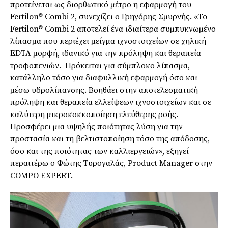
προτείνεται ως διορθωτικό µέτρο η εφαρµογή του
Fertilon® Combi 2, συνεχίζει ο Γρηγόρης Σµυρνής. «To
Fertilon® Combi 2 αποτελεί ένα ιδιαίτερα συµπυκνωµένο
λίπασµα που περιέχει µείγµα ιχνοστοιχείων σε χηλική
EDTA µορφή, ιδανικό για την πρόληψη και θεραπεία
τροφοπενιών. Πρόκειται για σύµπλοκο λίπασµα,
κατάλληλο τόσο για διαφυλλική εφαρµογή όσο και
µέσω υδρολίπανσης. Βοηθάει στην αποτελεσµατική
πρόληψη και θεραπεία ελλείψεων ιχνοστοιχείων και σε
καλύτερη µικροκοκκοποίηση ελεύθερης ροής.
Προσφέρει µια υψηλής ποιότητας λύση για την
προστασία και τη βελτιστοποίηση τόσο της απόδοσης,
όσο και της ποιότητας των καλλιεργειών», εξηγεί
περαιτέρω ο Φώτης Τυρογαλάς, Product Manager στην
COMPO EXPERT.