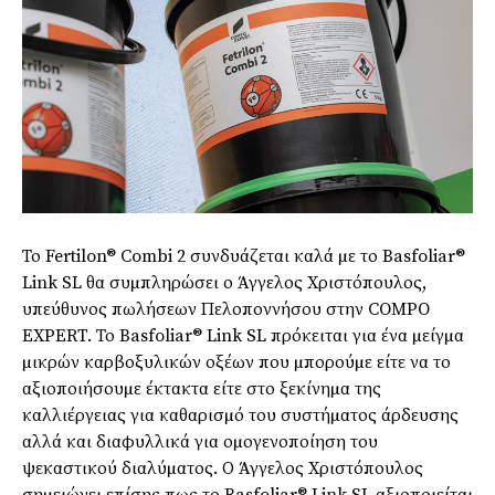
Το Fertilon® Combi 2 συνδυάζεται καλά µε το Basfoliar®
Link SL θα συµπληρώσει ο Άγγελος Χριστόπουλος,
υπεύθυνος πωλήσεων Πελοποννήσου στην COMPO
EXPERT. Το Basfoliar® Link SL πρόκειται για ένα µείγµα
µικρών καρβοξυλικών οξέων που µπορούµε είτε να το
αξιοποιήσουµε έκτακτα είτε στο ξεκίνηµα της
καλλιέργειας για καθαρισµό του συστήµατος άρδευσης
αλλά και διαφυλλικά για οµογενοποίηση του
ψεκαστικού διαλύµατος. Ο Άγγελος Χριστόπουλος
σηµειώνει επίσης πως το Basfoliar® Link SL αξιοποιείται