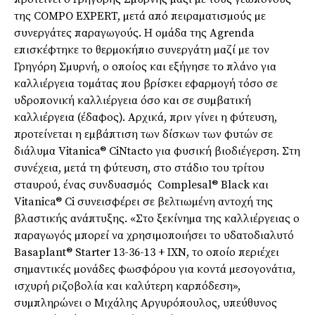
της COMPO EXPERT, µετά από πειραµατισµούς µε
συνεργάτες παραγωγούς. Η οµάδα της Agrenda
επισκέφτηκε το θερµοκήπιο συνεργάτη µαζί µε τον
Γρηγόρη Σµυρνή, ο οποίος και εξήγησε τo πλάνο για
καλλιέργεια τοµάτας που βρίσκει εφαρµογή τόσο σε
υδροπονική καλλιέργεια όσο και σε συµβατική
καλλιέργεια (έδαφος). Αρχικά, πριν γίνει η φύτευση,
προτείνεται η εµβάπτιση των δίσκων των φυτών σε
διάλυµα Vitanica® CiNtacto για φυσική βιοδιέγερση. Στη
συνέχεια, µετά τη φύτευση, στο στάδιο του τρίτου
σταυρού, ένας συνδυασµός Complesal® Black και
Vitanica® Ci συνεισφέρει σε βελτιωµένη αντοχή της
βλαστικής ανάπτυξης. «Στο ξεκίνηµα της καλλιέργειας ο
παραγωγός µπορεί να χρησιµοποιήσει το υδατοδιαλυτό
Basaplant® Starter 13-36-13 + ΙΧΝ, το οποίο περιέχει
σηµαντικές µονάδες φωσφόρου για κοντά µεσογονάτια,
ισχυρή ριζοβολία και καλύτερη καρπόδεση»,
συµπληρώνει ο Μιχάλης Αργυρόπουλος, υπεύθυνος