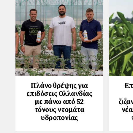
Πλάνο θρέψης για
Επ
επιδόσεις Ολλανδίας
με πάνω από 52
ζιζα
τόνους ντομάτα
νέα
υδροπονίας