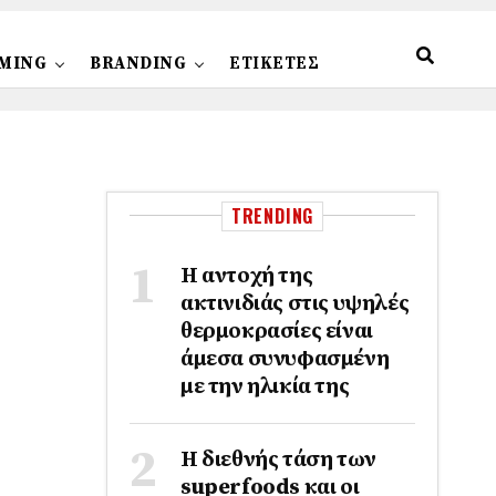
MING
BRANDING
ΕΤΙΚΕΤΕΣ
TRENDING
Η αντοχή της
ακτινιδιάς στις υψηλές
θερμοκρασίες είναι
άμεσα συνυφασμένη
με την ηλικία της
Η διεθνής τάση των
superfoods και οι