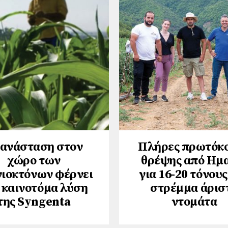
ανάσταση στον
Πλήρες πρωτόκ
χώρο των
θρέψης από Ημ
νιοκτόνων φέρνει
για 16-20 τόνους
 καινοτόμα λύση
στρέμμα άρισ
της Syngenta
ντομάτα