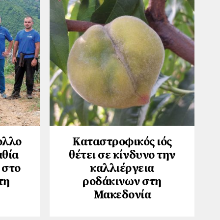
ολλο
Καταστροφικός ιός
αθία
θέτει σε κίνδυνο την
 στο
καλλιέργεια
τη
ροδάκινων στη
Μακεδονία