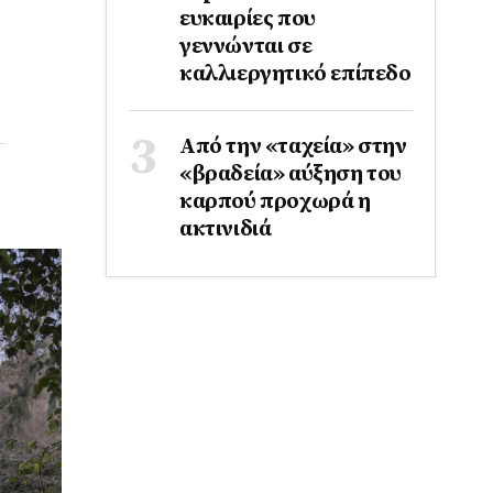
ευκαιρίες που
γεννώνται σε
καλλιεργητικό επίπεδο
Από την «ταχεία» στην
«βραδεία» αύξηση του
καρπού προχωρά η
ακτινιδιά