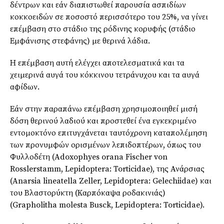
δέντρων και εάν διαπιστωθεί παρουσία ασπιδίων
κοκκοειδών σε ποσοστό περισσότερο του 25%, να γίνει
επέμβαση στο στάδιο της ρόδινης κορυφής (στάδιο
Εμφάνισης στεφάνης) με θερινά λάδια.
Η επέμβαση αυτή ελέγχει αποτελεσματικά και τα
χειμερινά αυγά του κόκκινου τετράνυχου και τα αυγά
αφίδων.
Εάν στην παραπάνω επέμβαση χρησιμοποιηθεί μισή
δόση θερινού λαδιού και προστεθεί ένα εγκεκριμένο
εντομοκτόνο επιτυγχάνεται ταυτόχρονη καταπολέμηση
των προνυμφών ορισμένων λεπιδοπτέρων, όπως του
Φυλλοδέτη (Adoxophyes orana Fischer von
Rosslerstamm, Lepidoptera: Torticidae), της Ανάρσιας
(Anarsia lineatella Zeller, Lepidoptera: Gelechiidae) και
του Βλαστορύκτη (Καρπόκαψα ροδακινιάς)
(Grapholitha molesta Busck, Lepidoptera: Torticidae).