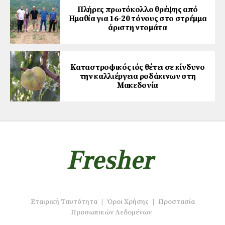
Πλήρες πρωτόκολλο θρέψης από
Ημαθία για 16-20 τόνους στο στρέμμα
άριστη ντομάτα
Καταστροφικός ιός θέτει σε κίνδυνο
την καλλιέργεια ροδάκινων στη
Μακεδονία
Εταιρική Ταυτότητα
|
Όροι Χρήσης
|
Προστασία
Προσωπικών Δεδομένων