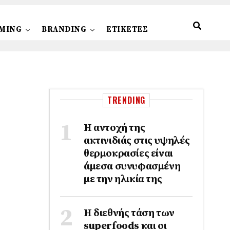
MING
BRANDING
ΕΤΙΚΕΤΕΣ
TRENDING
Η αντοχή της
ακτινιδιάς στις υψηλές
θερμοκρασίες είναι
άμεσα συνυφασμένη
με την ηλικία της
Η διεθνής τάση των
superfoods και οι