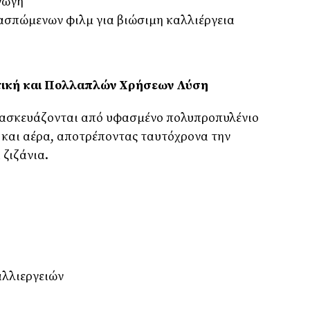
γωγή
ασπώμενων φιλμ για βιώσιμη καλλιέργεια
ική και Πολλαπλών Χρήσεων Λύση
ασκευάζονται από υφασμένο πολυπροπυλένιο
ύ και αέρα, αποτρέποντας ταυτόχρονα την
 ζιζάνια.
αλλιεργειών