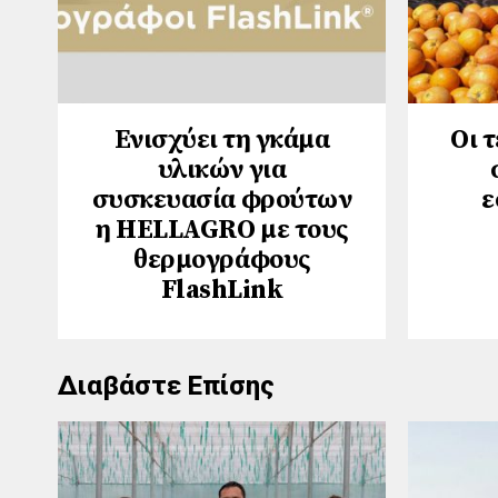
Ενισχύει τη γκάμα
Οι 
υλικών για
συσκευασία φρούτων
ε
η HELLAGRO με τους
θερμογράφους
FlashLink
Διαβάστε Επίσης