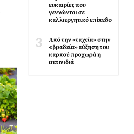
ευκαιρίες που
ι
γεννώνται σε
καλλιεργητικό επίπεδο
.
Από την «ταχεία» στην
«βραδεία» αύξηση του
καρπού προχωρά η
ακτινιδιά