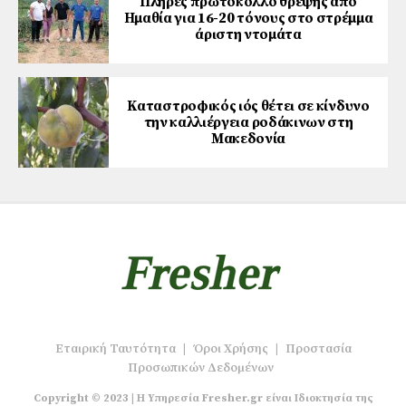
Πλήρες πρωτόκολλο θρέψης από
Ημαθία για 16-20 τόνους στο στρέμμα
άριστη ντομάτα
Καταστροφικός ιός θέτει σε κίνδυνο
την καλλιέργεια ροδάκινων στη
Μακεδονία
Εταιρική Ταυτότητα
|
Όροι Χρήσης
|
Προστασία
Προσωπικών Δεδομένων
Copyright © 2023 | Η Υπηρεσία Fresher.gr είναι Ιδιοκτησία της