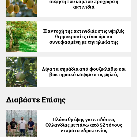
αύξηση του καρπού προχωρά η
ακτινιδιά
Η αντοχή της ακτινιδιάς στις υψηλές
θερμοκρασίες είναι άμεσα
συνυφασμένη με την ηλικία της
Λίγα τα σημάδια από φουζικλάδιο και
βακτηριακό κάψιμο στις μηλιές
Διαβάστε Επίσης
Πλάνο θρέψης για επιδόσεις
Ολλανδίας με πάνω από 52 τόνους
ντομάτα υδροπονίας