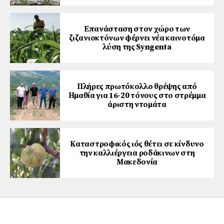
Επανάσταση στον χώρο των
ζιζανιοκτόνων φέρνει νέα καινοτόμα
λύση της Syngenta
Πλήρες πρωτόκολλο θρέψης από
Ημαθία για 16-20 τόνους στο στρέμμα
άριστη ντομάτα
Καταστροφικός ιός θέτει σε κίνδυνο
την καλλιέργεια ροδάκινων στη
Μακεδονία