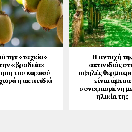
ό την «ταχεία»
Η αντοχή τη
την «βραδεία»
ακτινιδιάς στ
ηση του καρπού
υψηλές θερμοκρ
χωρά η ακτινιδιά
είναι άμεσα
συνυφασμένη με
ηλικία της