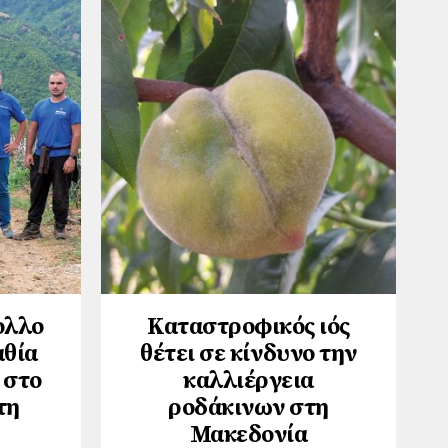
ολλο
Καταστροφικός ιός
αθία
θέτει σε κίνδυνο την
 στο
καλλιέργεια
τη
ροδάκινων στη
Μακεδονία