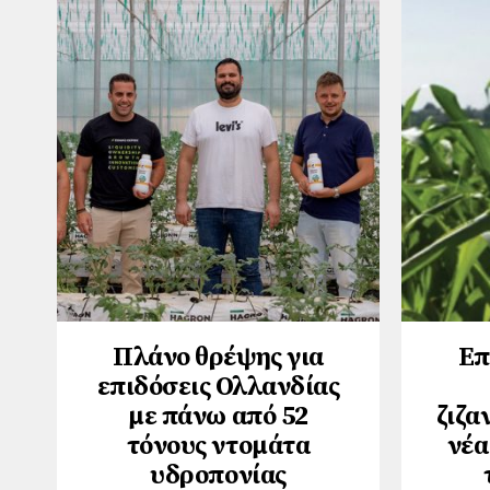
Πλάνο θρέψης για
Επ
επιδόσεις Ολλανδίας
με πάνω από 52
ζιζα
τόνους ντομάτα
νέα
υδροπονίας