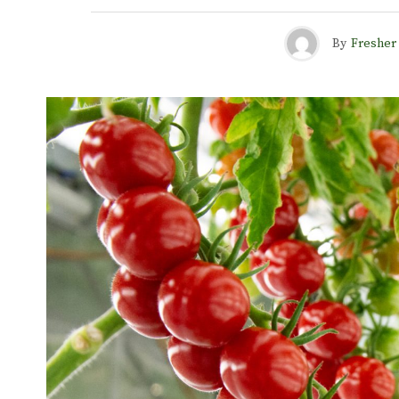
By
Fresher