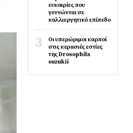
ευκαιρίες που
γεννώνται σε
καλλιεργητικό επίπεδο
Οι υπερώριμοι καρποί
στις κερασιές εστίες
της Drosophila
suzukii