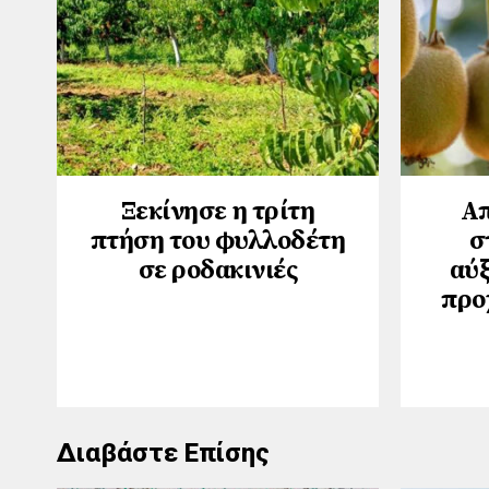
Ξεκίνησε η τρίτη
Απ
πτήση του φυλλοδέτη
σ
σε ροδακινιές
αύξ
προ
Διαβάστε Επίσης