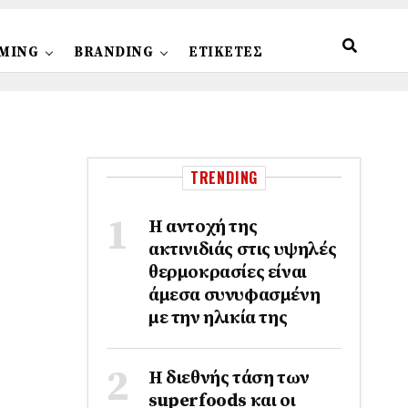
MING
BRANDING
ΕΤΙΚΕΤΕΣ
TRENDING
Η αντοχή της
ακτινιδιάς στις υψηλές
θερμοκρασίες είναι
άμεσα συνυφασμένη
με την ηλικία της
Η διεθνής τάση των
superfoods και οι