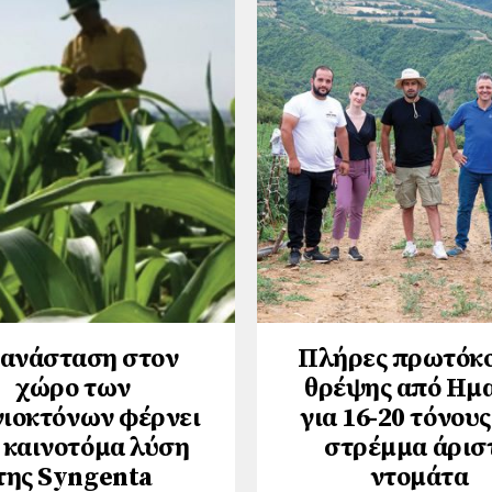
ανάσταση στον
Πλήρες πρωτόκ
χώρο των
θρέψης από Ημ
νιοκτόνων φέρνει
για 16-20 τόνους
 καινοτόμα λύση
στρέμμα άρισ
της Syngenta
ντομάτα