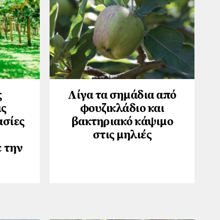
ς
Λίγα τα σημάδια από
ις
φουζικλάδιο και
ασίες
βακτηριακό κάψιμο
στις μηλιές
 την