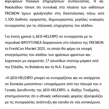
κορυφαίων Ιταλικών επιχειρήσεων συσκευασίας. Η κα.
Νικολαΐδου τόνισε ότι συνολικά στο πλαίσιο των εκθέσεων
FRESKON έχουν φιλοξενηθεί στη Θεσσαλονίκη πάνω από
1.500 διεθνείς αγοραστές, δημιουργώντας μεγάλες ευκαιρίες
συνεργασίας για τις ελληνικές επιχειρήσεις του κλάδου.
Για ένατη χρονιά η ΔΕΘ-HELEXPO σε συνεργασία με το
περιοδικό ΦΡΟΥΤΟΝΕΑ διοργανώνει στο πλαίσιο της FRESKON
το FreshCon Market 2025, το οποίο θα φέρει σε επαφή
επαγγελματίες του κλάδου των φρέσκων φρούτων και
λαχανικών με αγοραστές 17 αλυσίδων σούπερ-μάρκετ από
την Ελλάδα, τα Βαλκάνια και τη Ν.Α. Ευρώπη.
«Η ΔΕΘ-HELEXPO μπορεί να συνεργάζεται και να εισέρχεται
σε δύσκολα μονοπάτια» υπογράμμισε από την πλευρά του ο
Γενικός Διευθυντής της ΔΕΘ-HELEXPO, κ. Αλέξης Τσαξιρλής,
επισημαίνοντας ότι ο εθνικός εκθεσιακός φορέας εξασφαλίζει
με τις συνεργασίες ανάπτυξη και είσοδο σε νέα αντικείμενα.