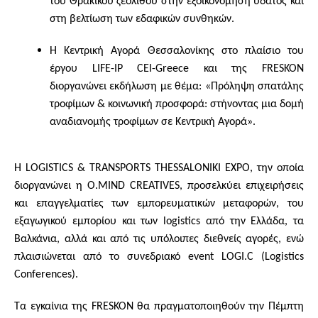
του Θρακικού ζεόλιθου στην εξοικονόμηση ύδατος και
στη βελτίωση των εδαφικών συνθηκών.
Η Κεντρική Αγορά Θεσσαλονίκης στο πλαίσιο του
έργου LIFE-IP CEI-Greece και της FRESKON
διοργανώνει εκδήλωση με θέμα: «Πρόληψη σπατάλης
τροφίμων & κοινωνική προσφορά: στήνοντας μια δομή
αναδιανομής τροφίμων σε Κεντρική Αγορά».
Η LOGISTICS & TRANSPORTS THESSALONIKI EXPO, την οποία
διοργανώνει η O.MIND CREATIVES, προσελκύει επιχειρήσεις
και επαγγελματίες των εμπορευματικών μεταφορών, του
εξαγωγικού εμπορίου και των logistics από την Ελλάδα, τα
Βαλκάνια, αλλά και από τις υπόλοιπες διεθνείς αγορές, ενώ
πλαισιώνεται από το συνεδριακό event LOGI.C (Logistics
Conferences).
Τα εγκαίνια της FRESKON θα πραγματοποιηθούν την Πέμπτη