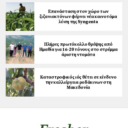
Επανάσταση στον χώρο των
ζιζανιοκτόνων φέρνει νέα καινοτόμα
λύση της Syngenta
Πλήρες πρωτόκολλο θρέψης από
Ημαθία για 16-20 τόνους στο στρέμμα
άριστη ντομάτα
Καταστροφικός ιός θέτει σε κίνδυνο
την καλλιέργεια ροδάκινων στη
Μακεδονία