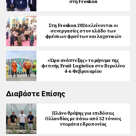
στη Freskon
Στη Freskon 2026 κλείνονται οι
συνεργασίες στον κλάδο των
φρέσκων φρούτων και λαχανικών
«Ώρα ανάπτυξης» το μήνυμα της
φετινής Fruit Logistica στο Βερολίνο
4-6 Φεβρουαρίου
Διαβάστε Επίσης
Πλάνο θρέψης για επιδόσεις
Ολλανδίας με πάνω από 52 τόνους
ντομάτα υδροπονίας