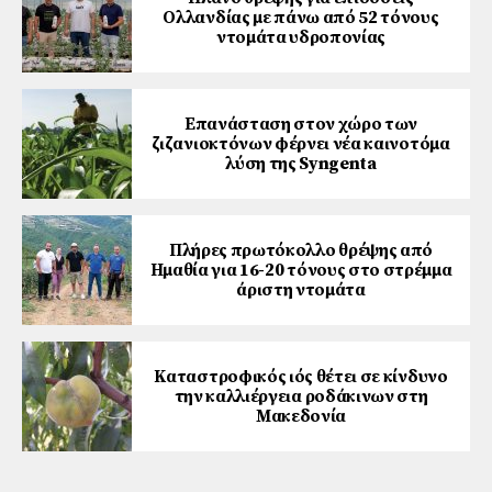
Ολλανδίας με πάνω από 52 τόνους
ντομάτα υδροπονίας
Επανάσταση στον χώρο των
ζιζανιοκτόνων φέρνει νέα καινοτόμα
λύση της Syngenta
Πλήρες πρωτόκολλο θρέψης από
Ημαθία για 16-20 τόνους στο στρέμμα
άριστη ντομάτα
Καταστροφικός ιός θέτει σε κίνδυνο
την καλλιέργεια ροδάκινων στη
Μακεδονία