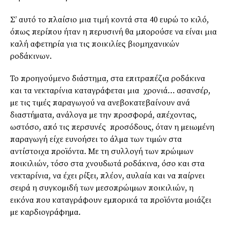
Σ’ αυτό το πλαίσιο μια τιμή κοντά στα 40 ευρώ το κιλό,
όπως περίπου ήταν η περυσινή θα μπορούσε να είναι μια
καλή αφετηρία για τις ποικιλίες βιομηχανικών
ροδάκινων.
Το προηγούμενο διάστημα, στα επιτραπέζια ροδάκινα
και τα νεκταρίνια καταγράφεται μια χρονιά… ασανσέρ,
µε τις τιµές παραγωγού να ανεβοκατεβαίνουν ανά
διαστήµατα, ανάλογα µε την προσφορά, απέχοντας,
ωστόσο, από τις περσυνές προσόδους, όταν η µειωµένη
παραγωγή είχε ευνοήσει το άλµα των τιµών στα
αντίστοιχα προϊόντα. Με τη συλλογή των πρώιµων
ποικιλιών, τόσο στα χνουδωτά ροδάκινα, όσο και στα
νεκταρίνια, να έχει ρίξει, πλέον, αυλαία και να παίρνει
σειρά η συγκοµιδή των µεσοπρώιµων ποικιλιών, η
εικόνα που καταγράφουν εµπορικά τα προϊόντα µοιάζει
µε καρδιογράφηµα.