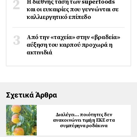
Η διεθνής τάση των superfoods
και οι ευκαιρίες που γεννώνται σε
καλλιεργητικό επίπεδο
Από την «ταχεία» στην «βραδεία»
αύξηση του καρπού προχωρά η
ακτινιδιά
Σχετικά Άρθρα
Διαλέγει… ποιότητες δεν
ανακοινώνει τιμή η ΕΚΕ στα
συμπύρηνα ροδάκινα