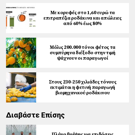
Με κορυφές στο 1,60 ευρώ τα
επιτραπέζια ροδάκινα και απώλειες
από 60% έως 80%
Μόλις 200.000 τόνοι φέτος τα
συμπύρηνα διέξοδο στην τιμή
ψάχνουν οι παραγωγοί
Στους 230-250 χιλιάδες τόνους
εκτιμάται η φετινή παραγωγή
βιομηχανικού ροδάκινου
Διαβάστε Επίσης
Πλάνο θρέψης για επιδόσεις