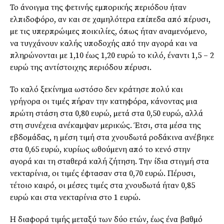
Το άνοιγµα της φετινής εµπορικής περιόδου ήταν
ελπιδοφόρο, αν και σε χαµηλότερα επίπεδα από πέρυσι,
µε τις υπερπρώιµες ποικιλίες, όπως ήταν αναµενόµενο,
να τυγχάνουν καλής υποδοχής από την αγορά και να
πληρώνονται µε 1,10 έως 1,20 ευρώ το κιλό, έναντι 1,5 – 2
ευρώ της αντίστοιχης περιόδου πέρυσι.
Το καλό ξεκίνηµα ωστόσο δεν κράτησε πολύ και
γρήγορα οι τιµές πήραν την κατηφόρα, κάνοντας µια
πρώτη στάση στα 0,80 ευρώ, µετά στα 0,50 ευρώ, αλλά
στη συνέχεια ανέκαµψαν µερικώς. Έτσι, στα µέσα της
εβδοµάδας, η µέση τιµή στα χνουδωτά ροδάκινα ανέβηκε
στα 0,65 ευρώ, κυρίως ωθούµενη από το κενό στην
αγορά και τη σταθερά καλή ζήτηση. Την ίδια στιγµή στα
νεκταρίνια, οι τιµές έφτασαν στα 0,70 ευρώ. Πέρυσι,
τέτοιο καιρό, οι µέσες τιµές στα χνουδωτά ήταν 0,85
ευρώ και στα νεκταρίνια στο 1 ευρώ.
Η διαφορά τιµής µεταξύ των δύο ετών, έως ένα βαθµό