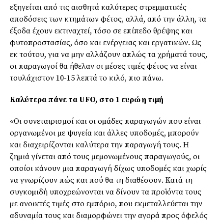
εξηγείται από τις αισθητά καλύτερες στρεµµατικές
αποδόσεις των κτηµάτων φέτος, αλλά, από την άλλη, τα
έξοδα έχουν εκτιναχτεί, τόσο σε επίπεδο θρέψης και
φυτοπροστασίας, όσο και ενέργειας και εργατικών. Ως
εκ τούτου, για να µην αλλάζουν απλώς τα χρήµατά τους,
οι παραγωγοί θα ήθελαν οι µέσες τιµές φέτος να είναι
τουλάχιστον 10-15 λεπτά το κιλό, πιο πάνω.
Καλύτερα πάνε τα UFO, στο 1 ευρώ η τιμή
«Οι συνεταιρισµοί και οι οµάδες παραγωγών που είναι
οργανωµένοι µε ψυγεία και άλλες υποδοµές, µπορούν
και διαχειρίζονται καλύτερα την παραγωγή τους. Η
ζηµιά γίνεται από τους µεµονωµένους παραγωγούς, οι
οποίοι κάνουν µια παραγωγή δίχως υποδοµές και χωρίς
να γνωρίζουν πώς και πού θα τη διαθέσουν. Κατά τη
συγκοµιδή υποχρεώνονται να δίνουν τα προϊόντα τους
µε ανοικτές τιµές στο εµπόριο, που εκµεταλλεύεται την
αδυναµία τους και διαµορφώνει την αγορά προς όφελός