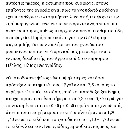
αυτές τις ηµέρες, η εκτίµηση που κυριαρχεί στους
επαΐοντες της αγοράς είναι πως το χνουδωτό ροδάκινο
έχει περιθώρια να «τσιµπήσει» λίγο σε ό,τι αφορά στην
τιµή παραγωγού, ενώ για τα νεκταρίνια αναµένεται µια
σταθεροποίηση, καθώς υπάρχουν αρκετά αποθέµατα ήδη
στα ψυγεία. Παρόµοια εικόνα, για την εξέλιξη της
συγκοµιδής και των πωλήσεων του χνουδωτού
ροδακίνου και του νεκταρινιού µας µεταφέρει και ο
γενικός διευθυντής του Αγροτικού Συνεταιρισµού
Πέλλας, Ηλίας Γεωργιάδης.
«Οι αποδόσεις φέτος είναι υψηλότερες και όσοι
πρόσεξαν τα κτήµατά τους έβγαλαν και 2,5 τόνους το
στρέµµα. Οι τιµές, ωστόσο, µετά το αισιόδοξο ξεκίνηµα,
υποχώρησαν και είναι σήµερα στα 0,50 έως 0,70 ευρώ για
τα νεκταρίνια και στα 0,40 µε 0,50 ευρώ για τα χνουδωτά,
όταν τέτοια εποχή πέρυσι τα νεκταρίνια ήταν στα 1,20 –
1,40 ευρώ το κιλό και τα χνουδωτά στο 1,10 – 1,20 ευρώ
το κιλό», λέει ο κ. Γεωργιάδης, προσθέτοντας πως «οι