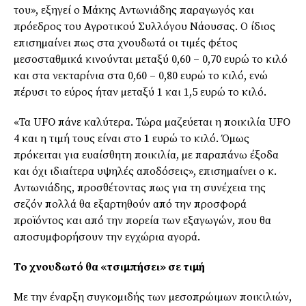
του», εξηγεί ο Μάκης Αντωνιάδης παραγωγός και
πρόεδρος του Αγροτικού Συλλόγου Νάουσας. Ο ίδιος
επισηµαίνει πως στα χνουδωτά οι τιµές φέτος
µεσοσταθµικά κινούνται µεταξύ 0,60 – 0,70 ευρώ το κιλό
και στα νεκταρίνια στα 0,60 – 0,80 ευρώ το κιλό, ενώ
πέρυσι το εύρος ήταν µεταξύ 1 και 1,5 ευρώ το κιλό.
«Τα UFO πάνε καλύτερα. Τώρα µαζεύεται η ποικιλία UFO
4 και η τιµή τους είναι στο 1 ευρώ το κιλό. Όµως
πρόκειται για ευαίσθητη ποικιλία, µε παραπάνω έξοδα
και όχι ιδιαίτερα υψηλές αποδόσεις», επισηµαίνει ο κ.
Αντωνιάδης, προσθέτοντας πως για τη συνέχεια της
σεζόν πολλά θα εξαρτηθούν από την προσφορά
προϊόντος και από την πορεία των εξαγωγών, που θα
αποσυµφορήσουν την εγχώρια αγορά.
Το χνουδωτό θα «τσιμπήσει» σε τιμή
Με την έναρξη συγκοµιδής των µεσοπρώιµων ποικιλιών,