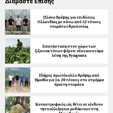
Διαβάστε Επίσης
Πλάνο θρέψης για επιδόσεις
Ολλανδίας με πάνω από 52 τόνους
ντομάτα υδροπονίας
Επανάσταση στον χώρο των
ζιζανιοκτόνων φέρνει νέα καινοτόμα
λύση της Syngenta
Πλήρες πρωτόκολλο θρέψης από
Ημαθία για 16-20 τόνους στο στρέμμα
άριστη ντομάτα
Καταστροφικός ιός θέτει σε κίνδυνο
την καλλιέργεια ροδάκινων στη