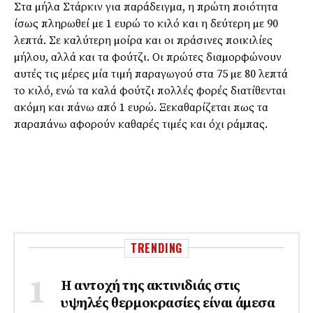
Στα µήλα Στάρκιν για παράδειγµα, η πρώτη ποιότητα
ίσως πληρωθεί µε 1 ευρώ το κιλό και η δεύτερη µε 90
λεπτά. Σε καλύτερη µοίρα και οι πράσινες ποικιλίες
µήλου, αλλά και τα φούτζι. Οι πρώτες διαµορφώνουν
αυτές τις µέρες µία τιµή παραγωγού στα 75 µε 80 λεπτά
το κιλό, ενώ τα καλά φούτζι πολλές φορές διατίθενται
ακόµη και πάνω από 1 ευρώ. Ξεκαθαρίζεται πως τα
παραπάνω αφορούν καθαρές τιµές και όχι ράµπας.
TRENDING
Η αντοχή της ακτινιδιάς στις
υψηλές θερμοκρασίες είναι άμεσα