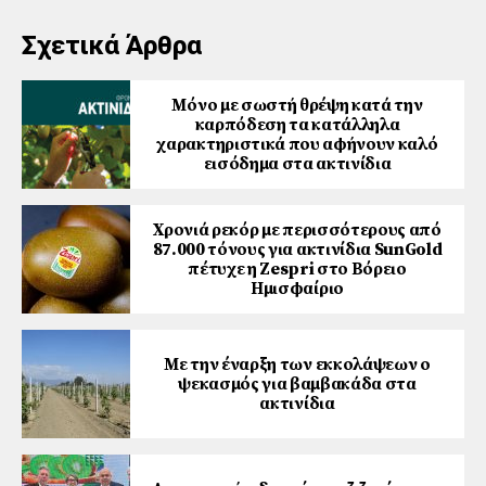
Σχετικά Άρθρα
Μόνο με σωστή θρέψη κατά την
καρπόδεση τα κατάλληλα
χαρακτηριστικά που αφήνουν καλό
εισόδημα στα ακτινίδια
Χρονιά ρεκόρ με περισσότερους από
87.000 τόνους για ακτινίδια SunGold
πέτυχε η Zespri στο Βόρειο
Ημισφαίριο
Με την έναρξη των εκκολάψεων ο
ψεκασμός για βαμβακάδα στα
ακτινίδια