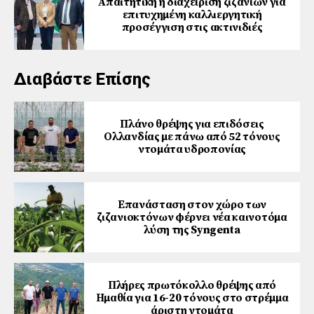
Απαιτητική η διαχείριση ζιζανίων για
επιτυχημένη καλλιεργητική
προσέγγιση στις ακτινιδιές
Διαβάστε Επίσης
Πλάνο θρέψης για επιδόσεις
Ολλανδίας με πάνω από 52 τόνους
ντομάτα υδροπονίας
Επανάσταση στον χώρο των
ζιζανιοκτόνων φέρνει νέα καινοτόμα
λύση της Syngenta
Πλήρες πρωτόκολλο θρέψης από
Ημαθία για 16-20 τόνους στο στρέμμα
άριστη ντομάτα