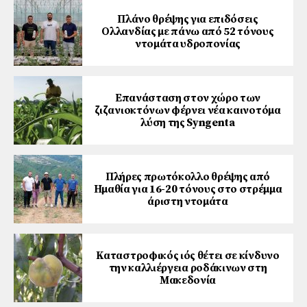
Πλάνο θρέψης για επιδόσεις
Ολλανδίας με πάνω από 52 τόνους
ντομάτα υδροπονίας
Επανάσταση στον χώρο των
ζιζανιοκτόνων φέρνει νέα καινοτόμα
λύση της Syngenta
Πλήρες πρωτόκολλο θρέψης από
Ημαθία για 16-20 τόνους στο στρέμμα
άριστη ντομάτα
Καταστροφικός ιός θέτει σε κίνδυνο
την καλλιέργεια ροδάκινων στη
Μακεδονία