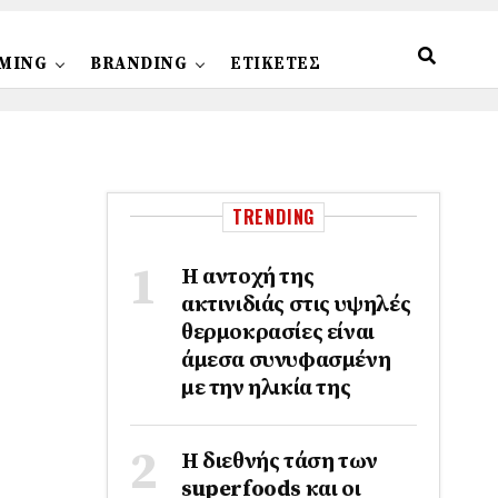
MING
BRANDING
ΕΤΙΚΕΤΕΣ
TRENDING
Η αντοχή της
ακτινιδιάς στις υψηλές
θερμοκρασίες είναι
άμεσα συνυφασμένη
με την ηλικία της
Η διεθνής τάση των
superfoods και οι