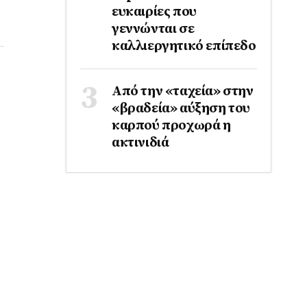
ευκαιρίες που
γεννώνται σε
καλλιεργητικό επίπεδο
Από την «ταχεία» στην
«βραδεία» αύξηση του
καρπού προχωρά η
ακτινιδιά