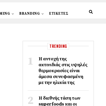
MING
BRANDING
ΕΤΙΚΕΤΕΣ
TRENDING
Η αντοχή της
ακτινιδιάς στις υψηλές
θερμοκρασίες είναι
άμεσα συνυφασμένη
με την ηλικία της
Η διεθνής τάση των
superfoods και οι