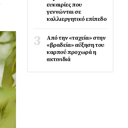
ευκαιρίες που
γεννώνται σε
καλλιεργητικό επίπεδο
Από την «ταχεία» στην
«βραδεία» αύξηση του
καρπού προχωρά η
ακτινιδιά