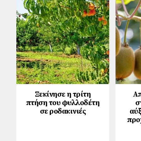
Ξεκίνησε η τρίτη
Απ
πτήση του φυλλοδέτη
σ
σε ροδακινιές
αύξ
προ