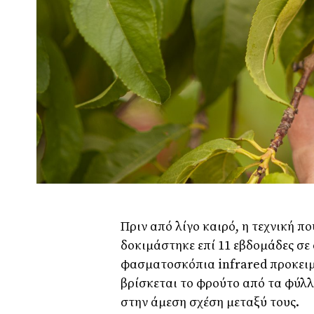
Πριν από λίγο καιρό, η τεχνική π
δοκιμάστηκε επί 11 εβδομάδες σε 
φασματοσκόπια infrared προκειμ
βρίσκεται το φρούτο από τα φύλ
στην άμεση σχέση μεταξύ τους.