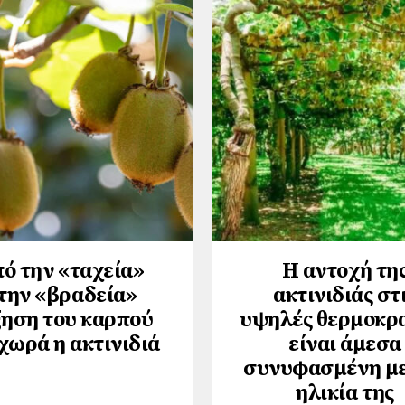
ό την «ταχεία»
Η αντοχή τη
την «βραδεία»
ακτινιδιάς στ
ηση του καρπού
υψηλές θερμοκρ
χωρά η ακτινιδιά
είναι άμεσα
συνυφασμένη με
ηλικία της