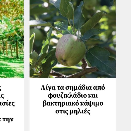
ς
Λίγα τα σημάδια από
ις
φουζικλάδιο και
ασίες
βακτηριακό κάψιμο
στις μηλιές
 την