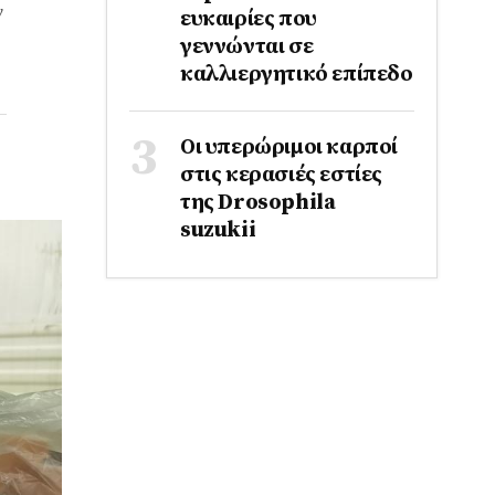
ν
ευκαιρίες που
γεννώνται σε
καλλιεργητικό επίπεδο
Οι υπερώριμοι καρποί
στις κερασιές εστίες
της Drosophila
suzukii