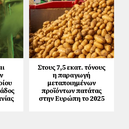
αι
Στους 7,5 εκατ. τόνους
ν
η παραγωγή
ρίου
μεταποιημένων
λάδος
προϊόντων πατάτας
ανίας
στην Ευρώπη το 2025