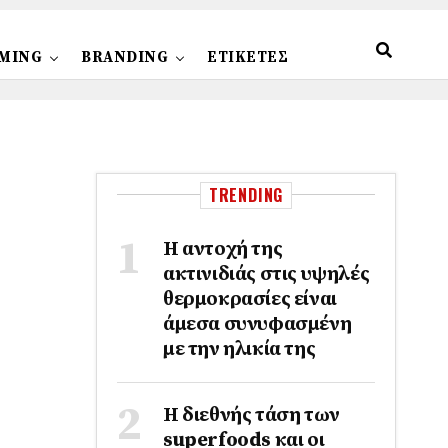
MING
BRANDING
ΕΤΙΚΕΤΕΣ
TRENDING
Η αντοχή της
ακτινιδιάς στις υψηλές
θερμοκρασίες είναι
άμεσα συνυφασμένη
με την ηλικία της
Η διεθνής τάση των
superfoods και οι