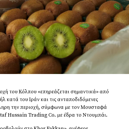
ιοχή του Κόλπου «επηρεάζεται σημαντικά» από
ήλ κατά του Ιράν και τις ανταποδιδόμενες
κληρη την περιοχή, σύμφωνα με τον Μουσταφά
taf Hussain Trading Co. με έδρα το Ντουμπάι.
υροβολούν στο Khor Fakkan», ανέφερε,