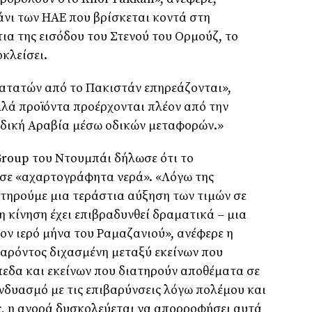
νι των ΗΑΕ που βρίσκεται κοντά στη
ια της εισόδου του Στενού του Ορμούζ, το
οκλείσει.
πατατών από το Πακιστάν επηρεάζονται»,
ολλά προϊόντα προέρχονται πλέον από την
ουδική Αραβία μέσω οδικών μεταφορών.»
 Group του Ντουμπάι δήλωσε ότι το
 σε «αχαρτογράφητα νερά». «Λόγω της
τηρούμε μια τεράστια αύξηση των τιμών σε
η κίνηση έχει επιβραδυνθεί δραματικά – μια
ον ιερό μήνα του Ραμαζανιού», ανέφερε η
 παρόντος διχασμένη μεταξύ εκείνων που
εδα και εκείνων που διατηρούν αποθέματα σε
νδυασμό με τις επιβαρύνσεις λόγω πολέμου και
ς, η αγορά δυσκολεύεται να απορροφήσει αυτά