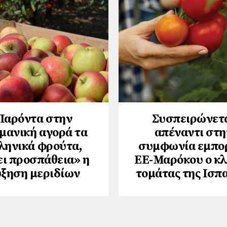
Παρόντα στην
Συσπειρώνετ
μανική αγορά τα
απέναντι στη
ληνικά φρούτα,
συμφωνία εμπο
ει προσπάθεια» η
ΕΕ-Μαρόκου ο κ
ξηση μεριδίων
τομάτας της Ισπ