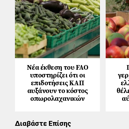
Νέα έκθεση του FAO
υποστηρίζει ότι οι
γερ
επιδοτήσεις ΚΑΠ
ελ
αυξάνουν το κόστος
θέλ
οπωρολαχανικών
αύ
Διαβάστε Επίσης