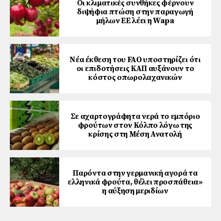
Οι κλιματικές συνθήκες φέρνουν
διψήφια πτώση στην παραγωγή
μήλων ΕΕ λέει η Wapa
Νέα έκθεση του FAO υποστηρίζει ότι
οι επιδοτήσεις ΚΑΠ αυξάνουν το
κόστος οπωρολαχανικών
Σε αχαρτογράφητα νερά το εμπόριο
φρούτων στον Κόλπο λόγω της
κρίσης στη Μέση Ανατολή
Παρόντα στην γερμανική αγορά τα
ελληνικά φρούτα, θέλει προσπάθεια»
η αύξηση μεριδίων