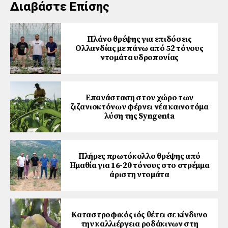
Διαβάστε Επίσης
Πλάνο θρέψης για επιδόσεις
Ολλανδίας με πάνω από 52 τόνους
ντομάτα υδροπονίας
Επανάσταση στον χώρο των
ζιζανιοκτόνων φέρνει νέα καινοτόμα
λύση της Syngenta
Πλήρες πρωτόκολλο θρέψης από
Ημαθία για 16-20 τόνους στο στρέμμα
άριστη ντομάτα
Καταστροφικός ιός θέτει σε κίνδυνο
την καλλιέργεια ροδάκινων στη