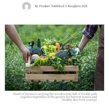
By
Fresher
Published
5 Νοεμβρίου 2025
Hand of farmers carrying the wooden tray full of freshly pick
organics vegetables at the garden for harvest season and
healthy diet food concept