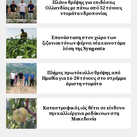
Πλάνο θρέψης για επιδόσεις
Ολλανδίας με πάνω από 52 τόνους
ντομάτα υδροπονίας
Επανάσταση στον χώρο των
ζιζανιοκτόνων φέρνει νέα καινοτόμα
λύση της Syngenta
Πλήρες πρωτόκολλο θρέψης από
Ημαθία για 16-20 τόνους στο στρέμμα
άριστη ντομάτα
Καταστροφικός ιός θέτει σε κίνδυνο
την καλλιέργεια ροδάκινων στη
Μακεδονία