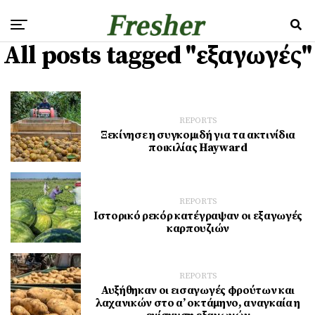
All posts tagged "εξαγωγές"
REPORTS
Ξεκίνησε η συγκομιδή για τα ακτινίδια
ποικιλίας Hayward
REPORTS
Ιστορικό ρεκόρ κατέγραψαν οι εξαγωγές
καρπουζιών
REPORTS
Αυξήθηκαν οι εισαγωγές φρούτων και
λαχανικών στο α’ οκτάμηνο, αναγκαία η