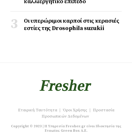
καλλιεργητικό επίπεδο
Οι υπερώριμοι καρποί στις κερασιές
εστίες της Drosophila suzukii
Εταιρική Ταυτότητα
|
Όροι Χρήσης
|
Προστασία
Προσωπικών Δεδομένων
Copyright © 2023 | Η Υπηρεσία Fresher.gr είναι Ιδιοκτησία της
Εταιρίας Green Box A.E.