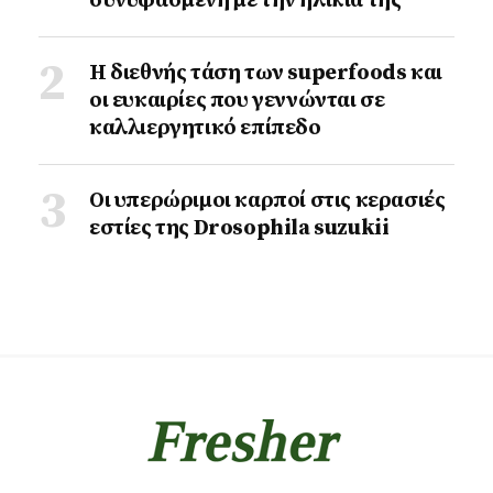
συνυφασμένη με την ηλικία της
Η διεθνής τάση των superfoods και
οι ευκαιρίες που γεννώνται σε
καλλιεργητικό επίπεδο
Οι υπερώριμοι καρποί στις κερασιές
εστίες της Drosophila suzukii