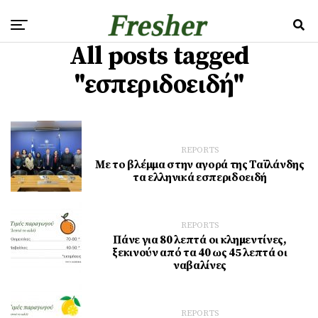
All posts tagged
"εσπεριδοειδή"
REPORTS
Με το βλέμμα στην αγορά της Ταϊλάνδης
τα ελληνικά εσπεριδοειδή
REPORTS
Πάνε για 80 λεπτά οι κληµεντίνες,
ξεκινούν από τα 40 ως 45 λεπτά οι
ναβαλίνες
REPORTS