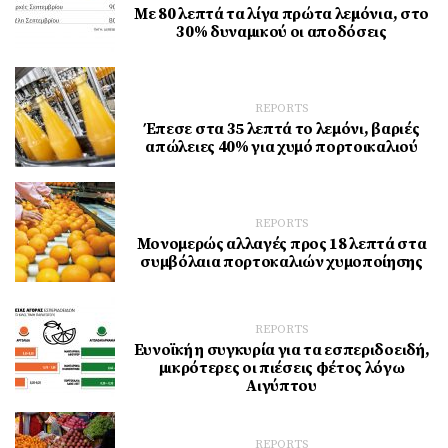
Με 80 λεπτά τα λίγα πρώτα λεµόνια, στο
30% δυναμικού οι αποδόσεις
REPORTS
Έπεσε στα 35 λεπτά το λεμόνι, βαριές
απώλειες 40% για χυμό πορτοικαλιού
REPORTS
Μονομερώς αλλαγές προς 18 λεπτά στα
συμβόλαια πορτοκαλιών χυμοποίησης
REPORTS
Ευνοϊκή η συγκυρία για τα εσπεριδοειδή,
μικρότερες οι πιέσεις φέτος λόγω
Αιγύπτου
REPORTS