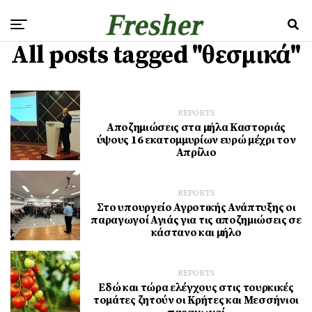
All posts tagged "θεσμικά"
REPORTS
Αποζημιώσεις στα μήλα Καστοριάς
ύψους 16 εκατομμυρίων ευρώ μέχρι τον
Απρίλιο
REPORTS
Στο υπουργείο Αγροτικής Ανάπτυξης οι
παραγωγοί Αγιάς για τις αποζημιώσεις σε
κάστανο και μήλο
REPORTS
Εδώ και τώρα ελέγχους στις τουρκικές
τομάτες ζητούν οι Κρήτες και Μεσσήνιοι