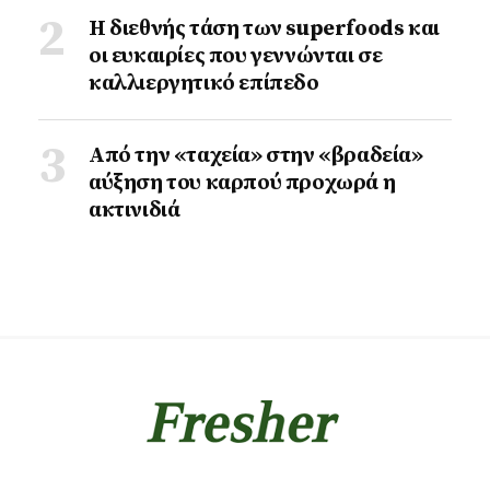
Η διεθνής τάση των superfoods και
οι ευκαιρίες που γεννώνται σε
καλλιεργητικό επίπεδο
Από την «ταχεία» στην «βραδεία»
αύξηση του καρπού προχωρά η
ακτινιδιά