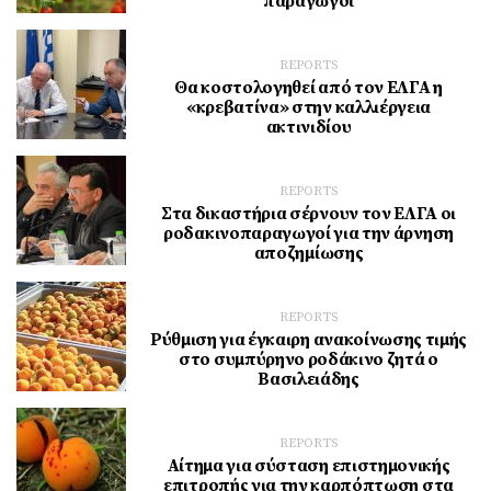
παραγωγοί
REPORTS
Θα κοστολογηθεί από τον ΕΛΓΑ η
«κρεβατίνα» στην καλλιέργεια
ακτινιδίου
REPORTS
Στα δικαστήρια σέρνουν τον ΕΛΓΑ οι
ροδακινοπαραγωγοί για την άρνηση
αποζημίωσης
REPORTS
Ρύθμιση για έγκαιρη ανακοίνωσης τιμής
στο συμπύρηνο ροδάκινο ζητά ο
Βασιλειάδης
REPORTS
Αίτημα για σύσταση επιστημονικής
επιτροπής για την καρπόπτωση στα