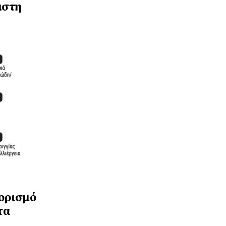
ιστη
ιορισμό
τα