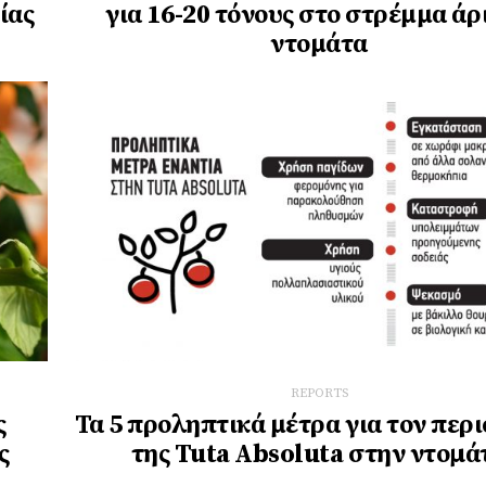
ίας
για 16-20 τόνους στο στρέμμα άρ
ντομάτα
REPORTS
ς
Τα 5 προληπτικά μέτρα για τον περ
ς
της Tuta Absoluta στην ντοµά