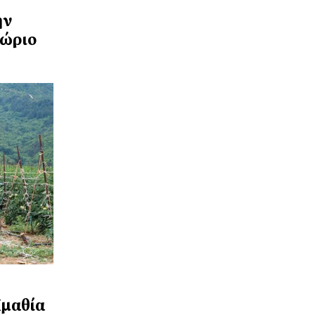
ην
χώριο
Ημαθία