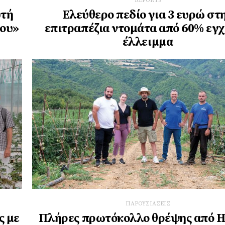
REPORTS
υτή
Ελεύθερο πεδίο για 3 ευρώ στ
σου»
επιτραπέζια ντομάτα από 60% εγ
έλλειμμα
ΠΑΡΟΥΣΙΑΣΕΙΣ
ς με
Πλήρες πρωτόκολλο θρέψης από 