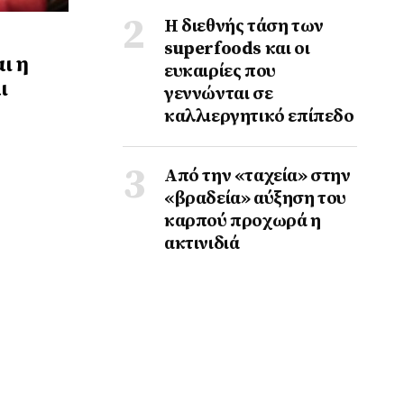
Η διεθνής τάση των
superfoods και οι
ι η
ευκαιρίες που
ι
γεννώνται σε
καλλιεργητικό επίπεδο
Από την «ταχεία» στην
«βραδεία» αύξηση του
καρπού προχωρά η
ακτινιδιά