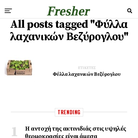
All posts tagged "Φύλλα
λαχανικών Βεζύρογλου"
ΕΤΙΚΕΤΕΣ
Φύλλα λαχανικών Βεζύρογλου
TRENDING
Η αντοχή της ακτινιδιάς στις υψηλές
θερμοκρασίες είναι άμεσα